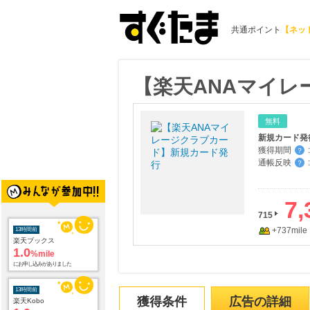
共通ポイント
【ネッ
【楽天ANAマイ
無料
新規カード発
獲得期間
:
？
通帳反映
:
？
13時間前
楽天ブックス
1.0
%mile
7,
にお申し込みがありました
715
+737mile
13時間前
楽天Kobo
1.0
%mile
にお申し込みがありました
14時間前
獲得条件
広告の詳細
メディプラスゲル