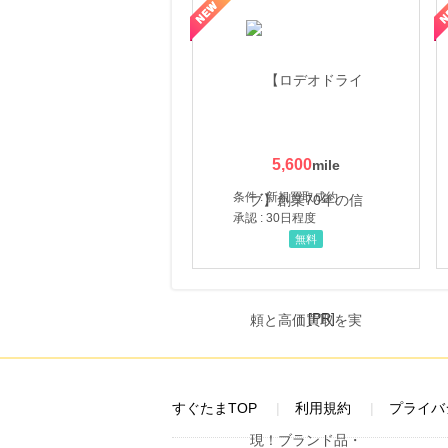
属の無料査定
を美しくをテーマにした商品で女性の美を応援しています
【ITトレンドMoney】相談プロモーション
ハ
5,600
条件 : 新規買取成約
承認 : 30日程度
無料
[PR]
すぐたまTOP
利用規約
プライバ