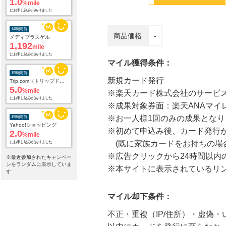
1,192
mile
にお申し込みがありました
19時間前
商品価格
-
Trip.com（トリップドットコム）ホテル
5.0
%mile
にお申し込みがありました
マイル獲得条件：
19時間前
新規カード発行
Yahoo!ショッピング
※楽天カード株式会社のサービス
2.0
%mile
にお申し込みがありました
※成果対象券面：楽天ANAマイ
※お一人様1回のみの成果となり
19時間前
※初めて申込み後、カード発行
国内最大級の総合電子書籍ストア ブックライブ
3.0
%mile
(既に家族カードをお持ちの場
にお申し込みがありました
※広告クリックから24時間以内
※最近参加されたキャンペー
ンをランダムに表示していま
19時間前
※本サイトに表示されているリ
す
Qoo10
3.0
%mile
にお申し込みがありました
マイル却下条件：
19時間前
不正・重複（IP/住所）・虚偽
【マツキヨココカラオンラインストア】マツモトキヨシ・ココカラファイン公式通販サイト