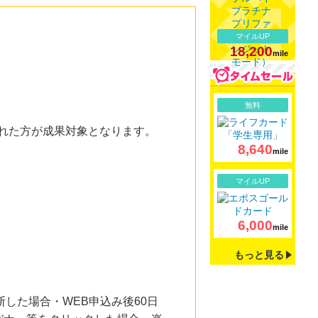
マイルUP
18,200
mile
詳細
無料
された方が成果対象となります。
8,640
mile
詳細
マイルUP
6,000
mile
もっと見る
した場合・WEB申込み後60日