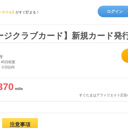
ログイン
トマイル】
がすぐ貯まる！
レージクラブカード】新規カード発
行
45日程度
３日以内
370
すぐたまはアフィリエイト広告
注意事項