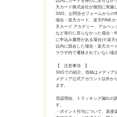
3.8
以内にカードを発行に至らなか
%mile
にお申し込みがありました
天カード株式会社が個別に実施
SNS、お問合せフォームからの
19時間前
レコチョク 日本最大級の音楽配信サイト
場合・楽天カード、楽天PINK
2.0
%mile
天カード アカデミー、アルペ
にお申し込みがありました
など発行に至らなかった場合・
13時間前
に申込み履歴がある場合(※楽天
楽天市場
2.0
以内に脱会した場合・楽天カー
%mile
にお申し込みがありました
ラウザ内で遷移されていない場
13時間前
楽天ブックス
【 注意事項 】
1.0
%mile
SNSでの紹介、投稿はメディア
にお申し込みがありました
メディア公式アカウント以外か
ます。
否認理由、トラッキング漏れの
す。
・ポイント付与について、直接