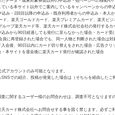
ったデータ・成果対象券面以外の申込み・他ページへの移動や
している本サイト以外でご案内しているキャンペーンからの申込
申込み・2回目以降の申込み・既存利用者からの申込み・本人
カード、楽天ゴールドカード、楽天プレミアムカード、楽天ビ
ングループ楽天カード等、楽天カード株式会社会社の発行するカ
申込みから90日経過しても発行に至らなかった場合・カード受
会員に再登録された場合でも、同一人物と判断された場合は対象
ド入会後、90日以内にカード切り替えをされた場合・広告クリ
合・本サイトを退会後に楽天カード発行が確認された場合
公式アカウントのみ可能となります。
らSNSでの紹介、投稿が発覚した場合は（そちらを経由したご
調査に関するユーザー様のお問合わせは、調査不可となります
楽天カード株式会社へお問合せする事を固く禁じます。必ずご