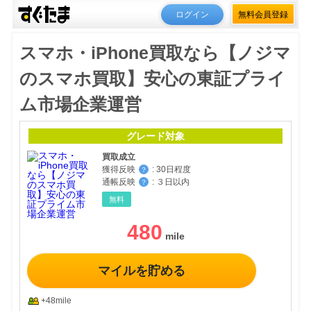
ログイン
無料会員登録
スマホ・iPhone買取なら【ノジマ
のスマホ買取】安心の東証プライ
ム市場企業運営
グレード対象
買取成立
獲得反映
:
30日程度
？
通帳反映
:
３日以内
？
無料
480
マイルを貯める
+48mile