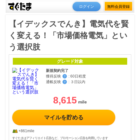
ログイン
無料会員登録
【イデックスでんき】電気代を賢
く変える！「市場価格電気」とい
う選択肢
グレード対象
新規契約完了
獲得反映
:
60日程度
？
通帳反映
:
３日以内
？
8,615
マイルを貯める
+861mile
すぐたまはアフィリエイト広告など、プロモーション広告を利用しています