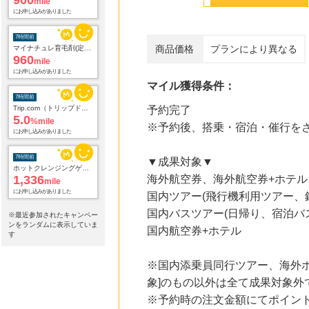
960
mile
にお申し込みがありました
7時間前
商品価格
プランにより異なる
Trip.com（トリップドットコム）ホテル
5.0
%mile
にお申し込みがありました
マイル獲得条件：
7時間前
予約完了
ホットクレンジングゲル_3344円定期
※予約後、搭乗・宿泊・催行を
1,336
mile
にお申し込みがありました
▼成果対象▼
8時間前
海外航空券、海外航空券+ホテル、海
イーフローラ
4.7
%mile
国内ツアー(飛行機利用ツアー、
にお申し込みがありました
国内バスツアー(日帰り、宿泊バ
※最近参加されたキャンペー
ンをランダムに表示していま
8時間前
国内航空券+ホテル
す
Yahoo!ショッピング
2.0
%mile
にお申し込みがありました
※国内添乗員同行ツアー、海外ホ
象]のもの以外は全て成果対象外
8時間前
レコチョク 日本最大級の音楽配信サイト
※予約時の注文金額にてポイン