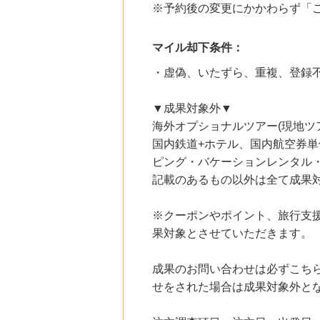
2.0
%mile
※予約後の変更にかかわらず「
にお申し込みがありました
10時間前
マイル却下条件：
ブックオフオンライン販売
3.0
%mile
・虚偽、いたずら、重複、登録
にお申し込みがありました
1時間前
▼成果対象外▼
楽天市場
2.0
海外オプショナルツアー(現地ツ
%mile
にお申し込みがありました
国内鉄道+ホテル、国内航空券
ピング・バケーションレンタル・
1時間前
楽天ブックス
記載のあるもの以外は全て成果
1.0
%mile
にお申し込みがありました
※クーポンやポイント、旅行支
果対象とさせていただきます。
成果のお問い合わせは必ずこち
せをされた場合は成果対象外と