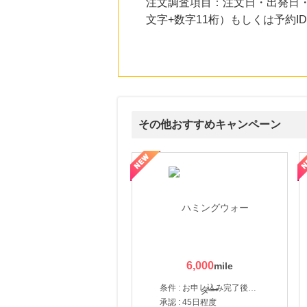
注文調査項目：注文日・出発日
文字+数字11桁）もしくは予約ID
その他おすすめキャンペーン
賀監修【おせちの千賀屋】おもてなし参道本店
SBI新生銀行「口座開設」
6,000
条件 : お申し込み完了後、決済登録完了と1ヶ月以内のサーバー初回設置。
承認 : 45日程度