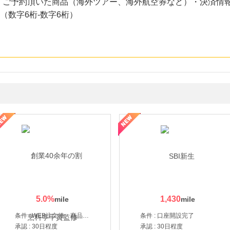
・ご予約頂いた商品（海外ツアー、海外航空券など）・決済情報
（数字6桁-数字6桁）
ルナルナ ファミリーコース
5.0
%
1,430
条件 : WEB注文後、商品受け取り+入金確認時点
条件 : 口座開設完了
承認 : 30日程度
承認 : 30日程度