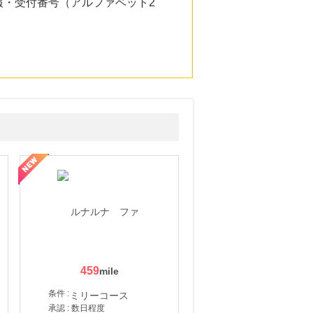
・受付番号（アルファベット2
459
条件 :
承認 : 数日程度