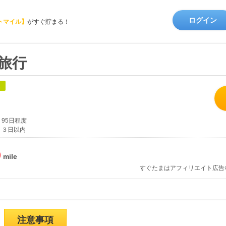
ログイン
トマイル】
がすぐ貯まる！
内旅行
象
95日程度
３日以内
%
すぐたまはアフィリエイト広告
注意事項