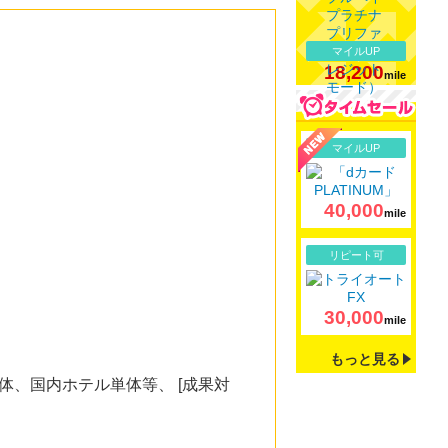
マイルUP
18,200
mile
詳細
マイルUP
40,000
mile
詳細
リピート可
30,000
mile
もっと見る
、国内ホテル単体等、 [成果対