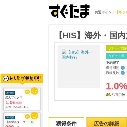
共通ポイント
【ネッ
【HIS】海外・国
グレード対
リピート可
予約完了
獲得期間
:
？
1時間前
通帳反映
:
？
楽天ブックス
1.0
%mile
1.0
にお申し込みがありました
+5%mile
3時間前
【冷製ポタージュ】新規商品購入
900
mile
にお申し込みがありました
7時間前
獲得条件
広告の詳細
マイナチュレ育毛剤(定期購入)