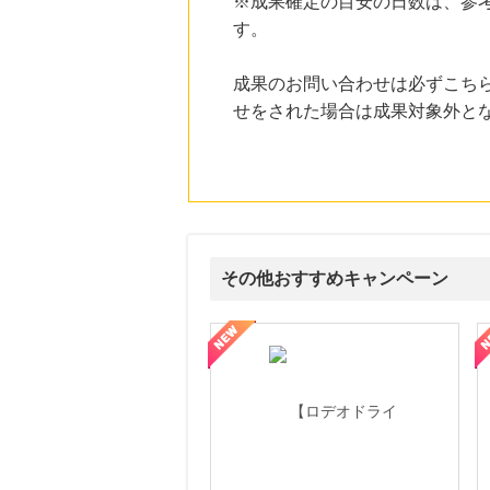
※成果確定の目安の日数は、参
にお申し込みがありました
す。
15時間前
電子貸本Renta!
14.0
%mile
成果のお問い合わせは必ずこち
にお申し込みがありました
せをされた場合は成果対象外と
15時間前
L.L.Beanオンラインショップ
1.9
%mile
にお申し込みがありました
9時間前
楽天市場
2.0
%mile
その他おすすめキャンペーン
にお申し込みがありました
9時間前
属の無料査定
を美しくをテーマにした商品で女性の美を応援しています
【ITトレンドMoney】相談プロモーション
ハ
楽天ブックス
1.0
%mile
にお申し込みがありました