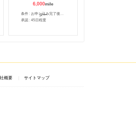
6,000
条件 : お申し込み完了後、決済登録完了と1ヶ月以内のサーバー初回設置。
承認 : 45日程度
社概要
サイトマップ