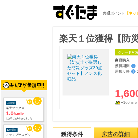
共通ポイント
【ネッ
楽天１位獲得【防
グレード対
商品購入
獲得期間
:
？
通帳反映
:
？
1,60
9時間前
+160mile
楽天ブックス
1.0
%mile
にお申し込みがありました
10時間前
メディプラスゲル
獲得条件
広告の詳細
1,192
mile