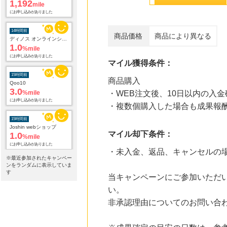
にお申し込みがありました
14時間前
ディノス オンラインショップ
商品価格
商品により異なる
1.0
%mile
にお申し込みがありました
マイル獲得条件：
15時間前
Qoo10
商品購入
3.0
%mile
・WEB注文後、10日以内の入金
にお申し込みがありました
・複数個購入した場合も成果報
15時間前
Joshin webショップ
1.0
%mile
マイル却下条件：
にお申し込みがありました
・未入金、返品、キャンセルの
※最近参加されたキャンペー
15時間前
ンをランダムに表示していま
レコチョク 日本最大級の音楽配信サイト
す
2.0
%mile
当キャンペーンにご参加いただ
にお申し込みがありました
い。
非承認理由についてのお問い合
15時間前
Yahoo!ショッピング
2.0
%mile