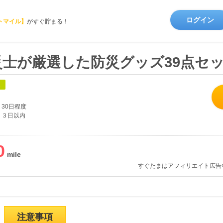
ログイン
トマイル】
がすぐ貯まる！
災士が厳選した防災グッズ39点セ
象
30日程度
３日以内
0
すぐたまはアフィリエイト広告
注意事項