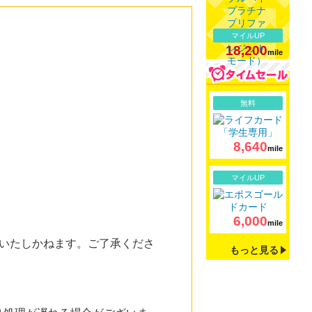
マイルUP
18,200
mile
詳細
無料
8,640
mile
詳細
マイルUP
6,000
mile
いたしかねます。ご了承くださ
もっと見る