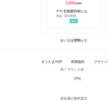
5,600
条件 : 新規買取成約
承認 : 30日程度
無料
[PR]
すぐたまTOP
利用規約
プライバ
[PR]