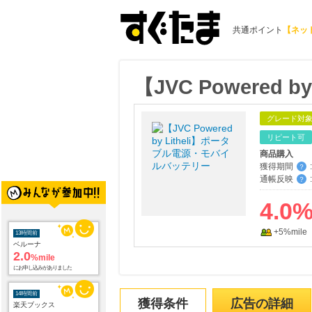
共通ポイント
【ネッ
【JVC Powere
グレード対
リピート可
商品購入
獲得期間
:
？
通帳反映
:
？
4.0
13時間前
+5%mile
ベルーナ
2.0
%mile
にお申し込みがありました
14時間前
楽天ブックス
獲得条件
広告の詳細
1.0
%mile