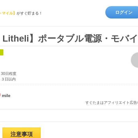
ログイン
トマイル】
がすぐ貯まる！
d by Litheli】ポータブル電源・
象
30日程度
３日以内
%
すぐたまはアフィリエイト広告
注意事項