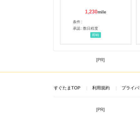
1,230
条件 :
承認 : 数日程度
即時
[PR]
すぐたまTOP
利用規約
プライバ
[PR]