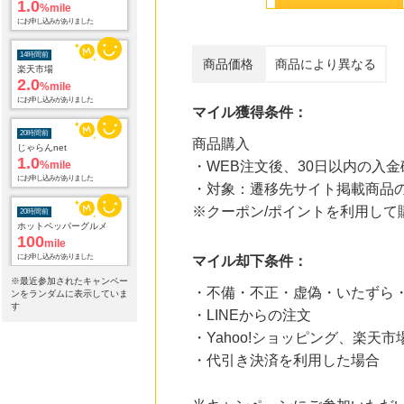
にお申し込みがありました
14時間前
楽天市場
商品価格
商品により異なる
2.0
%mile
にお申し込みがありました
マイル獲得条件：
20時間前
じゃらんnet
商品購入
1.0
%mile
・WEB注文後、30日以内の入金
にお申し込みがありました
・対象：遷移先サイト掲載商品
20時間前
※クーポン/ポイントを利用し
ホットペッパーグルメ
100
mile
にお申し込みがありました
マイル却下条件：
20時間前
※最近参加されたキャンペー
・不備・不正・虚偽・いたずら
ンをランダムに表示していま
電子貸本Renta!
14.0
す
%mile
・LINEからの注文
にお申し込みがありました
・Yahoo!ショッピング、楽天市
・代引き決済を利用した場合
20時間前
OZmall（オズモール） ヘアサロン
240
mile
にお申し込みがありました