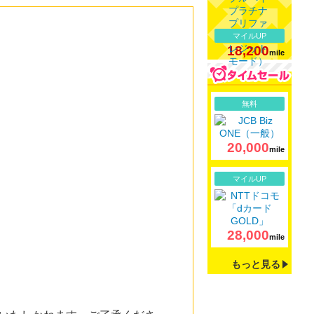
マイルUP
18,200
mile
詳細
無料
20,000
mile
詳細
マイルUP
28,000
mile
もっと見る