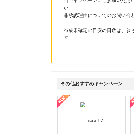
当キャンペーンにご参加いただ
い。
20時間前
非承認理由についてのお問い合
国内最大級の総合電子書籍ストア ブックライブ
3.0
%mile
にお申し込みがありました
※成果確定の目安の日数は、参
す。
23時間前
ブックオフオンライン販売
3.0
%mile
にお申し込みがありました
8時間前
SBI新生銀行「口座開設」
1,430
mile
にお申し込みがありました
その他おすすめキャンペーン
13時間前
ベルーナ
2.0
ni】妊活期のための葉酸サプリ
【LOJEL公式サイト】スーツケース・バッグ
【ロデオドライブ】創業70
%mile
にお申し込みがありました