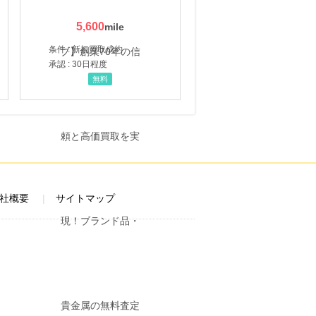
5,600
条件 : 新規買取成約
承認 : 30日程度
無料
社概要
サイトマップ