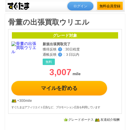
ログイン
無料会員登録
骨董の出張買取ウリエル
グレード対象
新規出張買取完了
獲得反映
:
30日程度
？
通帳反映
:
３日以内
？
無料
3,007
マイルを貯める
+300mile
すぐたまはアフィリエイト広告など、プロモーション広告を利用しています
グレードボーナス
友達紹介報酬