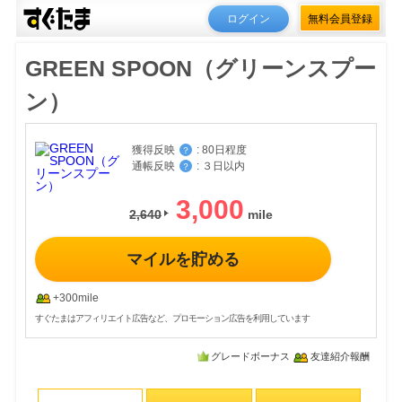
ログイン
無料会員登録
GREEN SPOON（グリーンスプー
ン）
獲得反映
:
80日程度
？
通帳反映
:
３日以内
？
3,000
2,640
マイルを貯める
+300mile
すぐたまはアフィリエイト広告など、プロモーション広告を利用しています
グレードボーナス
友達紹介報酬