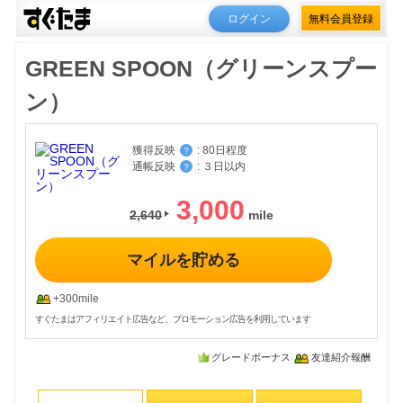
ログイン
無料会員登録
GREEN SPOON（グリーンスプー
ン）
獲得反映
:
80日程度
？
通帳反映
:
３日以内
？
3,000
2,640
マイルを貯める
+300mile
すぐたまはアフィリエイト広告など、プロモーション広告を利用しています
グレードボーナス
友達紹介報酬