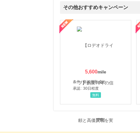
その他おすすめキャンペーン
属の無料査定
を美しくをテーマにした商品で女性の美を応援しています
【ITトレンドMoney】相談プロモーション
ハ
5,600
条件 : 新規買取成約
承認 : 30日程度
無料
[PR]