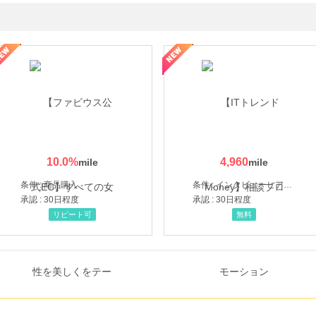
ミングウォーター【販売代理店】
10.0
%
4,960
条件 : 商品購入
条件 : インタビューヒアリング完了
承認 : 30日程度
承認 : 30日程度
リピート可
無料