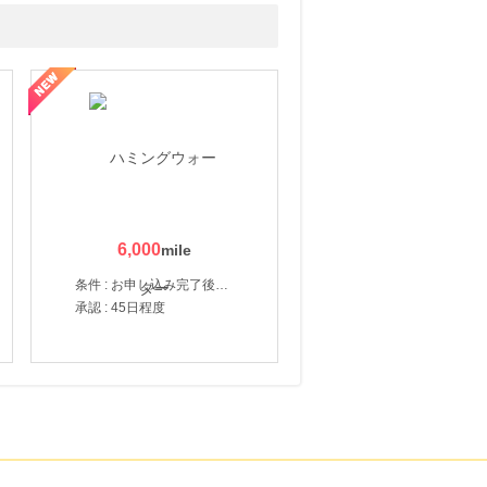
6,000
条件 : お申し込み完了後、決済登録完了と1ヶ月以内のサーバー初回設置。
承認 : 45日程度