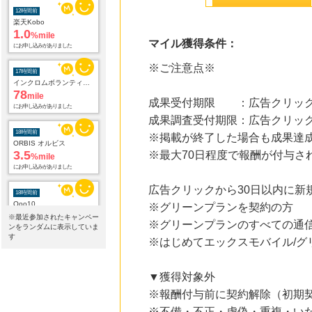
1.0
%mile
にお申し込みがありました
マイル獲得条件：
17時間前
インクロムボランティアセンター
78
mile
※ご注意点※
にお申し込みがありました
成果受付期限 ：広告クリック
18時間前
ORBIS オルビス
成果調査受付期限：広告クリック
3.5
%mile
※掲載が終了した場合も成果達
にお申し込みがありました
※最大70日程度で報酬が付与さ
18時間前
Qoo10
3.0
%mile
広告クリックから30日以内に新
にお申し込みがありました
※グリーンプランを契約の方
※最近参加されたキャンペー
※グリーンプランのすべての通
18時間前
ンをランダムに表示していま
じゃらんnet
す
※はじめてエックスモバイル/グ
1.0
%mile
にお申し込みがありました
▼獲得対象外
18時間前
※報酬付与前に契約解除（初期
レコチョク 日本最大級の音楽配信サイト
2.0
%mile
※不備・不正・虚偽・重複・い