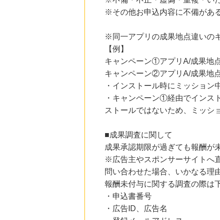
にお申し込みがありました
※その他お申込内容に不備があ
18時間前
Yahoo!ショッピング
※同一アプリの成果地点違いの
2.0
%mile
【例】
にお申し込みがありました
キャンペーン①アプリA/成果地点
12時間前
キャンペーン②アプリA/成果地点
楽天市場
2.0
%mile
・インストール時にミッション
にお申し込みがありました
・キャンペーン①経由でインス
ストールではないため、ミッシ
12時間前
楽天ブックス
1.0
%mile
■成果調査に関して
にお申し込みがありました
成果承認期限が過ぎても報酬が
※広告主やスポンサーサイトへ
問い合わせた場合、いかなる理
報酬未付与に関する調査の際は
・申込書番号
・広告ID、広告名