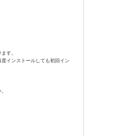
けます。
再度インストールしても初回イン
い。