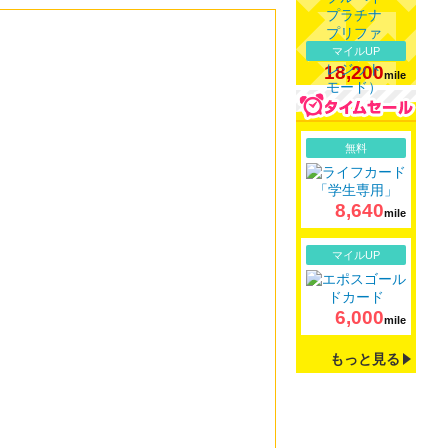
マイルUP
18,200
mile
詳細
無料
8,640
mile
詳細
マイルUP
6,000
mile
もっと見る