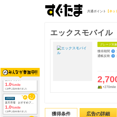
共通ポイント
【ネッ
エックスモバイル
グレード対
獲得期間
:
？
通帳反映
:
？
2,70
+270mile
12時間前
楽天市場 おすすめブランド
1.0
%mile
にお申し込みがありました
12時間前
獲得条件
広告の詳細
楽天Kobo