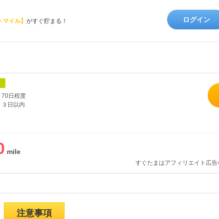
ログイン
トマイル】
がすぐ貯まる！
象
70日程度
３日以内
0
すぐたまはアフィリエイト広告
注意事項