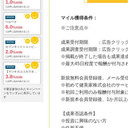
6.0
%mile
にお申し込みがありました
マイル獲得条件：
9時間前
セブンネットショッピング(セブン-イレブン受取なら送料無料)
※ご注意点※
2.0
%mile
にお申し込みがありました
成果受付期限 ：広告クリック
9時間前
成果調査受付期限：広告クリック
【マツキヨココカラオンラインストア】マツモトキヨシ・ココカラファイン公式通販サイト
3.8
%mile
※掲載が終了した場合も成果達
にお申し込みがありました
※最大45日程度で報酬が付与さ
9時間前
Yahoo!ショッピング
新規無料会員登録後、メール受
2.0
%mile
※初めて健美家株式会社のサー
にお申し込みがありました
※最近参加されたキャンペー
※初回ご利用のみ報酬付与対象
ンをランダムに表示していま
9時間前
す
※新規本会員登録後、1か月以
レコチョク 日本最大級の音楽配信サイト
2.0
%mile
にお申し込みがありました
【成果否認条件】
※投資に興味のない方
12時間前
ブックオフオンライン販売
※住所不備