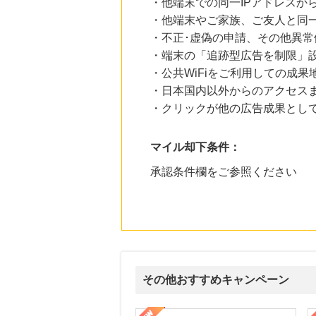
・他端末での同一IPアドレスか
・他端末やご家族、ご友人と同一
・不正･虚偽の申請、その他異常
・端末の「追跡型広告を制限」
・公共WiFiをご利用しての成果
・日本国内以外からのアクセスま
・クリックが他の広告成果とし
マイル却下条件：
承認条件欄をご参照ください
その他おすすめキャンペーン
ウォーター【販売代理店】
創業40余年の割烹料亭千賀監修【おせちの千賀屋】おもて