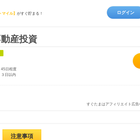
ログイン
トマイル】
がすぐ貯まる！
S 不動産投資
象
45日程度
３日以内
すぐたまはアフィリエイト広告
注意事項