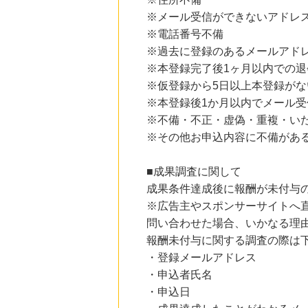
3.0
%mile
※メール受信ができないアドレ
にお申し込みがありました
※電話番号不備
18時間前
※過去に登録のあるメールアド
Sony Music Shop
1.5
%mile
※本登録完了後1ヶ月以内での退
にお申し込みがありました
※仮登録から5日以上本登録がな
3時間前
※本登録後1か月以内でメール
楽天市場
※不備・不正・虚偽・重複・い
2.0
%mile
にお申し込みがありました
※その他お申込内容に不備があ
3時間前
■成果調査に関して
楽天Kobo
1.0
%mile
成果条件達成後に報酬が未付与
にお申し込みがありました
※広告主やスポンサーサイトへ
問い合わせた場合、いかなる理
報酬未付与に関する調査の際は
・登録メールアドレス
・申込者氏名
・申込日