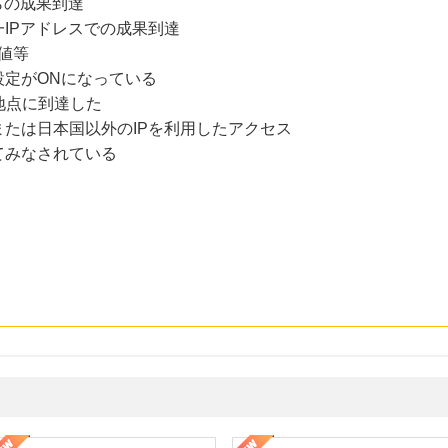
らの成果到達
IPアドレスでの成果到達
値等
設定がONになっている
地点に到達した
たは日本国以外のIPを利用したアクセス
てみなされている
なし参道本店
SBI新生銀行「口座開設」