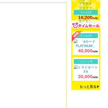
マイルUP
18,200
mile
詳細
マイルUP
40,000
mile
詳細
リピート可
30,000
mile
もっと見る