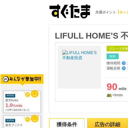
共通ポイント
【ネッ
LIFULL HOME’
グレード対
無料
獲得期間
:
？
通帳反映
:
？
3時間前
楽天Kobo
1.0
90
%mile
にお申し込みがありました
+9mile
3時間前
楽天ブックス
1.0
%mile
にお申し込みがありました
獲得条件
広告の詳細
6時間前
ベルーナ