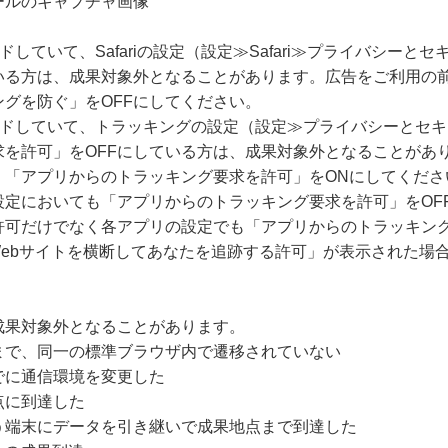
ールのキャプチャ画像
ードしていて、Safariの設定（設定≫Safari≫プライバシー
いる方は、成果対象外となることがあります。広告をご利用の
グを防ぐ」をOFFにしてください。
グレードしていて、トラッキングの設定（設定≫プライバシーとセ
求を許可」をOFFにしている方は、成果対象外となることがあ
、「アプリからのトラッキング要求を許可」をONにしてくださ
設定においても「アプリからのトラッキング要求を許可」をOF
許可だけでなく各アプリの設定でも「アプリからのトラッキング
Webサイトを横断してあなたを追跡する許可」が表示された場
成果対象外となることがあります。
まで、同一の標準ブラウザ内で遷移されていない
でに通信環境を変更した
点に到達した
う端末にデータを引き継いで成果地点まで到達した