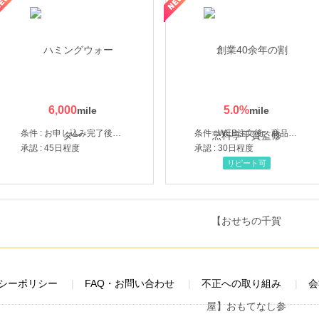
6,000
5.0
%
条件 : お申し込み完了後、決済登録完了と1ヶ月以内のサーバー初回設置。
条件 : WEB注文後、商品受け取り+入金確認時点
承認 : 45日程度
承認 : 30日程度
リピート可
シーポリシー
FAQ・お問い合わせ
不正への取り組み
会