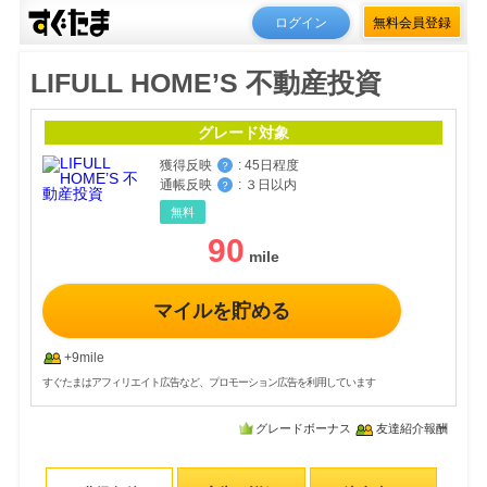
ログイン
無料会員登録
LIFULL HOME’S 不動産投資
グレード対象
獲得反映
:
45日程度
？
通帳反映
:
３日以内
？
無料
90
マイルを貯める
+9mile
すぐたまはアフィリエイト広告など、プロモーション広告を利用しています
グレードボーナス
友達紹介報酬