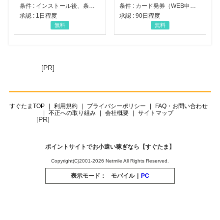
条件 : インストール後、条件達成
条件 : カード発券（WEB申込から30日以内）
承認 : 1日程度
承認 : 90日程度
無料
無料
[PR]
すぐたまTOP
利用規約
プライバシーポリシー
FAQ・お問い合わせ
不正への取り組み
会社概要
サイトマップ
[PR]
ポイントサイトでお小遣い稼ぎなら【すぐたま】
Copyright(C)2001-2026 Netmile All Rights Reserved.
表示モード：
モバイル
|
PC