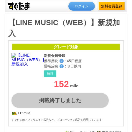
ログイン
無料会員登録
【LINE MUSIC（WEB）】新規加
入
グレード対象
新規会員登録
獲得反映
:
45日程度
？
通帳反映
:
３日以内
？
無料
152
掲載終了しました
+15mile
すぐたまはアフィリエイト広告など、プロモーション広告を利用しています