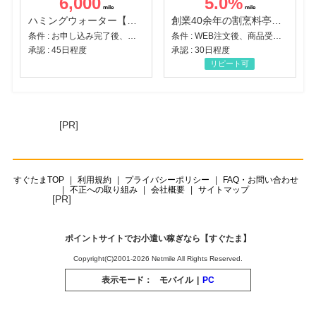
6,000
5.0
%
ハミングウォーター【販売代理店】
創業40余年の割烹料亭千賀監修【おせちの千賀屋】おもてなし参道本店
条件 : お申し込み完了後、決済登録完了と1ヶ月以内のサーバー初回設置。
条件 : WEB注文後、商品受け取り+入金確認時点
承認 : 45日程度
承認 : 30日程度
リピート可
[PR]
すぐたまTOP
利用規約
プライバシーポリシー
FAQ・お問い合わせ
不正への取り組み
会社概要
サイトマップ
[PR]
ポイントサイトでお小遣い稼ぎなら【すぐたま】
Copyright(C)2001-2026 Netmile All Rights Reserved.
表示モード：
モバイル
|
PC