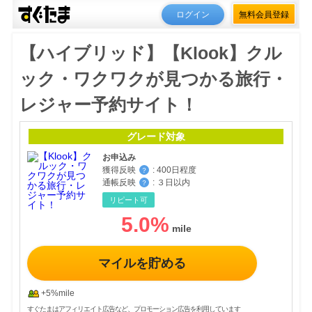
ログイン
無料会員登録
【ハイブリッド】【Klook】クル
ック・ワクワクが見つかる旅行・
レジャー予約サイト！
グレード対象
お申込み
獲得反映
:
400日程度
？
通帳反映
:
３日以内
？
リピート可
5.0
%
マイルを貯める
+5%mile
すぐたまはアフィリエイト広告など、プロモーション広告を利用しています