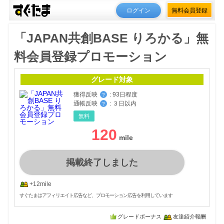
ログイン
無料会員登録
「JAPAN共創BASE りろかる」無
料会員登録プロモーション
グレード対象
獲得反映
:
93日程度
？
通帳反映
:
３日以内
？
無料
120
掲載終了しました
+12mile
すぐたまはアフィリエイト広告など、プロモーション広告を利用しています
グレードボーナス
友達紹介報酬