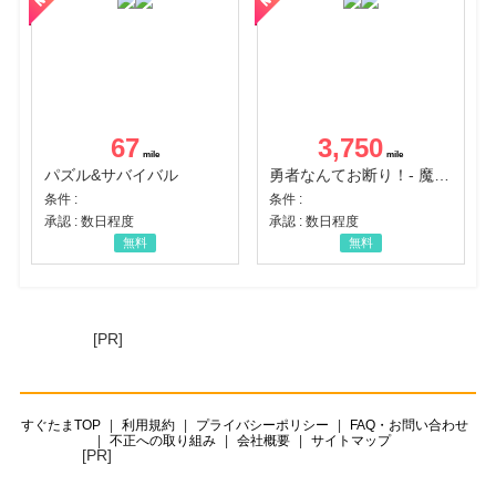
67
3,750
パズル&サバイバル
勇者なんてお断り！- 魔王の力で異世界征服
条件 :
条件 :
承認 : 数日程度
承認 : 数日程度
無料
無料
[PR]
すぐたまTOP
利用規約
プライバシーポリシー
FAQ・お問い合わせ
不正への取り組み
会社概要
サイトマップ
[PR]