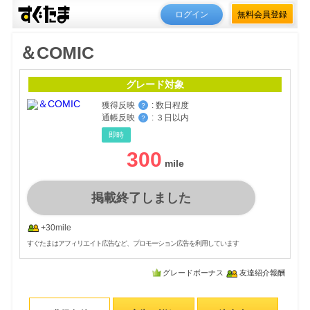
ログイン
無料会員登録
＆COMIC
グレード対象
獲得反映
:
数日程度
？
通帳反映
:
３日以内
？
即時
300
掲載終了しました
+30mile
すぐたまはアフィリエイト広告など、プロモーション広告を利用しています
グレードボーナス
友達紹介報酬