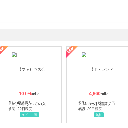
ミングウォーター【販売代理店】
10.0
%
4,960
条件 : 商品購入
条件 : インタビューヒアリング完了
承認 : 30日程度
承認 : 30日程度
リピート可
無料