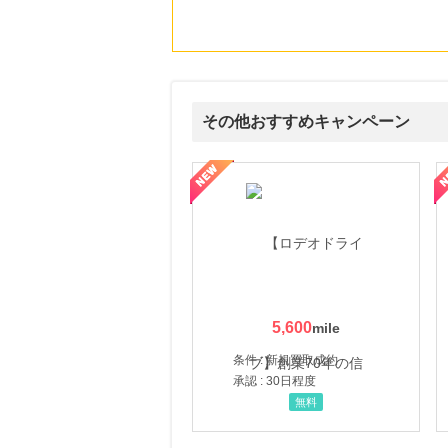
その他おすすめキャンペーン
属の無料査定
を美しくをテーマにした商品で女性の美を応援しています
【ITトレンドMoney】相談プロモーション
ハ
5,600
条件 : 新規買取成約
承認 : 30日程度
無料