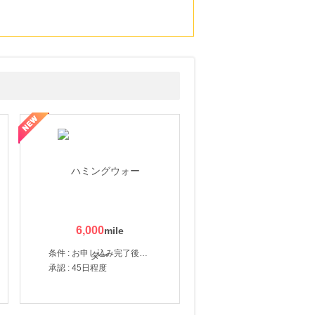
6,000
条件 : お申し込み完了後、決済登録完了と1ヶ月以内のサーバー初回設置。
承認 : 45日程度