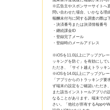
19時間前
【マツキヨココカラオンラインストア】マツモトキヨシ・ココカラファイン公式通販サイト
※広告主やスポンサーサイトへ
3.8
%mile
問い合わせた場合、いかなる理
にお申し込みがありました
報酬未付与に関する調査の際は
19時間前
・決済番号または決済情報番号
レコチョク 日本最大級の音楽配信サイト
2.0
・継続課金ID
%mile
にお申し込みがありました
・登録完了メール
・登録時のメールアドレス
13時間前
楽天市場
2.0
%mile
※iOSを11.0以上にアップグレ
にお申し込みがありました
ッキングを防ぐ」を有効にして
13時間前
ただき、「サイト越えトラッキン
楽天ブックス
1.0
※iOSを14.0以上にアップ
%mile
にお申し込みがありました
「アプリからのトラッキング要
ず端末の設定をご確認いただき
また該当インストールアプリの
なることがあります。端末での
さい。「他社が所有するAppや