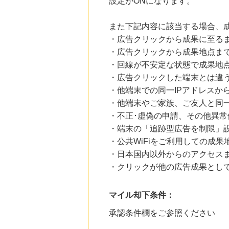
設定がONになります。
また下記内容に該当する場合、
・広告クリックから成果に至る
・広告クリックから成果地点ま
・回線が不安定な状態で成果地
・広告クリックした端末とは違
・他端末での同一IPアドレスか
・他端末やご家族、ご友人と同一
・不正･虚偽の申請、その他異常
・端末の「追跡型広告を制限」
・公共WiFiをご利用しての成果
・日本国内以外からのアクセスま
・クリックが他の広告成果とし
マイル却下条件：
承認条件欄をご参照ください