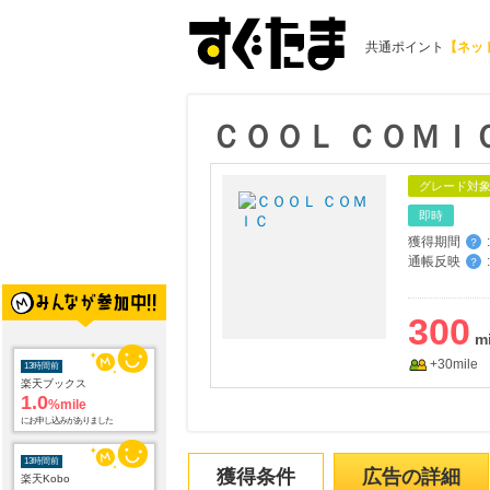
共通ポイント
【ネッ
ＣＯＯＬ ＣＯＭＩ
グレード対
即時
獲得期間
:
？
通帳反映
:
？
300
13時間前
楽天ブックス
1.0
%mile
+30mile
にお申し込みがありました
13時間前
楽天Kobo
1.0
%mile
にお申し込みがありました
獲得条件
広告の詳細