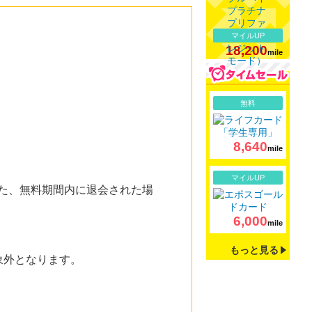
マイルUP
18,200
mile
詳細
無料
8,640
mile
詳細
マイルUP
また、無料期間内に退会された場
6,000
mile
もっと見る
象外となります。