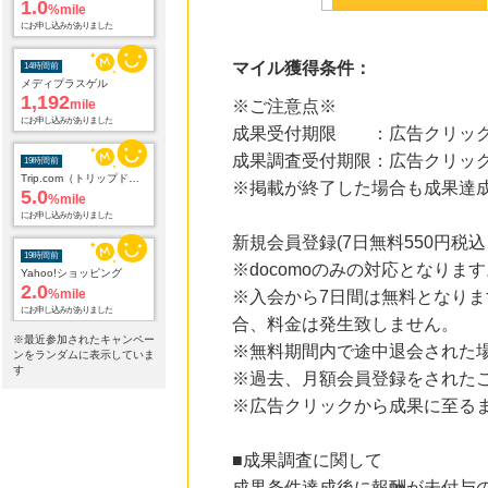
14時間前
メディプラスゲル
1,192
mile
マイル獲得条件：
にお申し込みがありました
※ご注意点※
19時間前
成果受付期限 ：広告クリック
Trip.com（トリップドットコム）ホテル
5.0
%mile
成果調査受付期限：広告クリック
にお申し込みがありました
※掲載が終了した場合も成果達
19時間前
Yahoo!ショッピング
新規会員登録(7日無料550円税
2.0
%mile
にお申し込みがありました
※docomoのみの対応となりま
※入会から7日間は無料となりま
19時間前
合、料金は発生致しません。
国内最大級の総合電子書籍ストア ブックライブ
3.0
※最近参加されたキャンペー
%mile
※無料期間内で途中退会された
ンをランダムに表示していま
にお申し込みがありました
す
※過去、月額会員登録をされた
19時間前
※広告クリックから成果に至る
Qoo10
3.0
%mile
にお申し込みがありました
■成果調査に関して
成果条件達成後に報酬が未付与