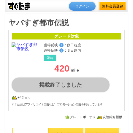
ログイン
無料会員登録
ヤバすぎ都市伝説
グレード対象
獲得反映
:
数日程度
？
通帳反映
:
３日以内
？
即時
420
掲載終了しました
+42mile
すぐたまはアフィリエイト広告など、プロモーション広告を利用しています
グレードボーナス
友達紹介報酬