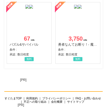
67
3,750
パズル&サバイバル
勇者なんてお断り！- 魔王の力で異世界征服
条件 :
条件 :
承認 : 数日程度
承認 : 数日程度
無料
無料
[PR]
すぐたまTOP
利用規約
プライバシーポリシー
FAQ・お問い合わせ
不正への取り組み
会社概要
サイトマップ
[PR]