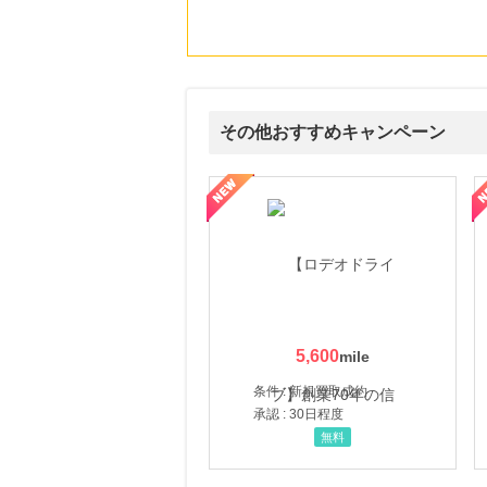
その他おすすめキャンペーン
属の無料査定
を美しくをテーマにした商品で女性の美を応援しています
【ITトレンドMoney】相談プロモーション
ハ
5,600
条件 : 新規買取成約
承認 : 30日程度
無料