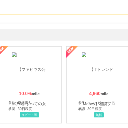
ミングウォーター【販売代理店】
10.0
%
4,960
条件 : 商品購入
条件 : インタビューヒアリング完了
承認 : 30日程度
承認 : 30日程度
リピート可
無料