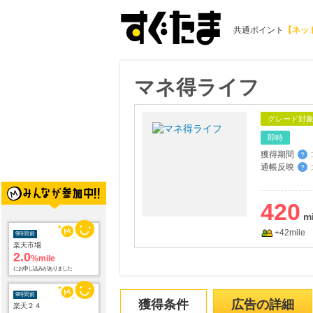
共通ポイント
【ネッ
マネ得ライフ
グレード対
即時
獲得期間
:
？
通帳反映
:
？
9時間前
420
楽天市場
2.0
%mile
にお申し込みがありました
+42mile
9時間前
楽天２４
1.0
%mile
にお申し込みがありました
獲得条件
広告の詳細