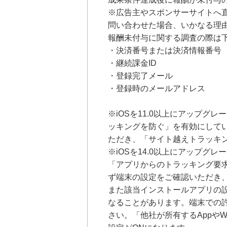
Yahoo!ショッピング
2.0
※広告主やスポンサーサイトへ
%mile
にお申し込みがありました
問い合わせた場合、いかなる理
報酬未付与に関する調査の際は
18時間前
ブックオフオンライン販売
・決済番号または決済情報番号
3.0
%mile
・継続課金ID
にお申し込みがありました
・登録完了メール
1時間前
・登録時のメールアドレス
Honeys（ハニーズ）公式通販サイト
2.0
%mile
にお申し込みがありました
※iOSを11.0以上にアップグレ
ッキングを防ぐ」を有効にして
9時間前
楽天市場
ただき、「サイト越えトラッキン
2.0
%mile
※iOSを14.0以上にアップ
にお申し込みがありました
「アプリからのトラッキング要
ず端末の設定をご確認いただき
また該当インストールアプリの
なることがあります。端末での
さい。「他社が所有するAppや