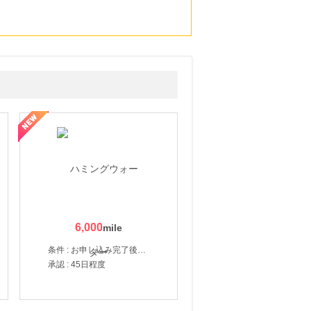
6,000
条件 : お申し込み完了後、決済登録完了と1ヶ月以内のサーバー初回設置。
承認 : 45日程度