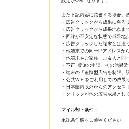
設定がONになります。
また下記内容に該当する場合、
・広告クリックから成果に至る
・広告クリックから成果地点ま
・回線が不安定な状態で成果地
・広告クリックした端末とは違
・他端末での同一IPアドレスか
・他端末やご家族、ご友人と同一
・不正･虚偽の申請、その他異常
・端末の「追跡型広告を制限」
・公共WiFiをご利用しての成果
・日本国内以外からのアクセスま
・クリックが他の広告成果とし
マイル却下条件：
承認条件欄をご参照ください