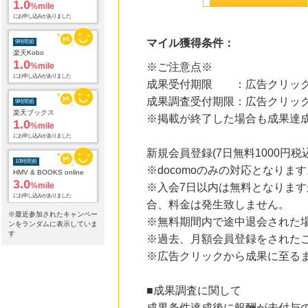
9時間前
楽天Kobo
1.0
%mile
にお申し込みがありました
マイル獲得条件：
9時間前
※ご注意点※
楽天ブックス
1.0
成果受付期限 ：広告クリック
%mile
にお申し込みがありました
成果調査受付期限：広告クリック
※掲載が終了した場合も成果達
10時間前
HMV & BOOKS online
3.0
%mile
新規会員登録(7日無料1000円
にお申し込みがありました
※docomoのみの対応となりま
15時間前
※入会7日以内は無料となります
レコチョク 日本最大級の音楽配信サイト
2.0
合、料金は発生致しません。
%mile
※最近参加されたキャンペー
にお申し込みがありました
※無料期間内で途中退会された
ンをランダムに表示していま
す
※過去、月額会員登録をされた
15時間前
【マツキヨココカラオンラインストア】マツモトキヨシ・ココカラファイン公式通販サイト
※広告クリックから成果に至る
3.8
%mile
にお申し込みがありました
■成果調査に関して
15時間前
成果条件達成後に報酬が未付与