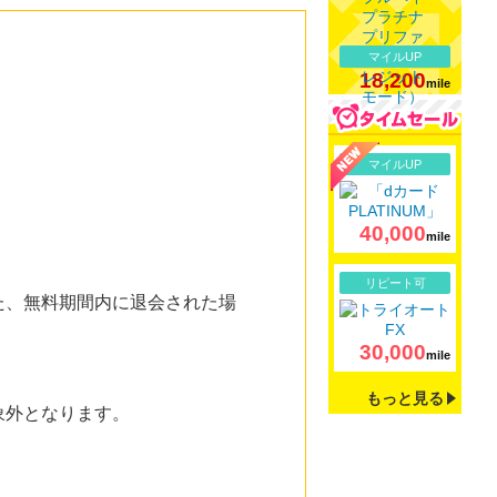
マイルUP
18,200
mile
詳細
マイルUP
40,000
mile
詳細
リピート可
また、無料期間内に退会された場
30,000
mile
もっと見る
象外となります。