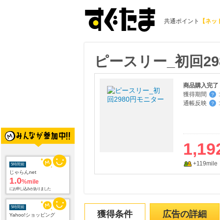
共通ポイント
【ネッ
ピースリー_初回29
商品購入完了
獲得期間
:
？
通帳反映
:
？
1,19
5時間前
+119mile
じゃらんnet
1.0
%mile
にお申し込みがありました
5時間前
Yahoo!ショッピング
獲得条件
広告の詳細
2.0
%mile