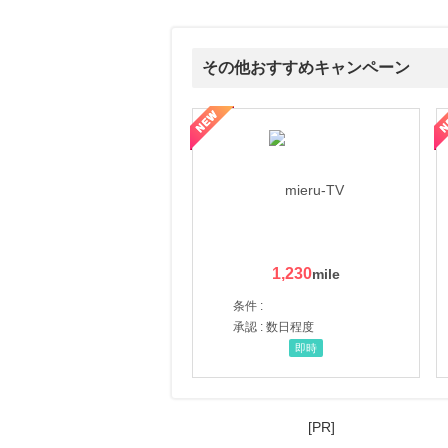
23時間前
楽天ブックス
1.0
その他おすすめキャンペーン
%mile
にお申し込みがありました
ni】妊活期のための葉酸サプリ
【LOJEL公式サイト】スーツケース・バッグ
【ロデオドライブ】創業70
23時間前
楽天市場
2.0
%mile
にお申し込みがありました
5時間前
紀伊國屋書店 ウェブストア
1.5
%mile
にお申し込みがありました
1,230
5時間前
条件 :
じゃらんnet
1.0
承認 : 数日程度
%mile
にお申し込みがありました
即時
[PR]