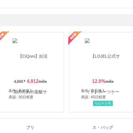
年の信頼と高価買取を実現！ブランド品・貴金属の無料査定
4,812
12.0
%
4,000
条件 : 新規購入
条件 : 商品購入
承認 : 30日程度
承認 : 45日程度
リピート可