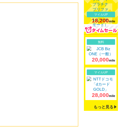
マイルUP
18,200
mile
詳細
無料
20,000
mile
詳細
マイルUP
28,000
mile
もっと見る