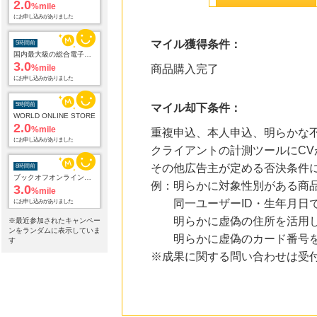
にお申し込みがありました
5時間前
マイル獲得条件：
国内最大級の総合電子書籍ストア ブックライブ
3.0
%mile
商品購入完了
にお申し込みがありました
5時間前
WORLD ONLINE STORE
マイル却下条件：
2.0
%mile
にお申し込みがありました
重複申込、本人申込、明らかな不
クライアントの計測ツールにCV
8時間前
その他広告主が定める否決条件
ブックオフオンライン販売
3.0
%mile
例：明らかに対象性別がある商
にお申し込みがありました
同一ユーザーID・生年月日で
10時間前
明らかに虚偽の住所を活用し
※最近参加されたキャンペー
ニッセン
ンをランダムに表示していま
明らかに虚偽のカード番号を
1.0
す
%mile
にお申し込みがありました
※成果に関する問い合わせは受
17時間前
ベルーナ
2.0
%mile
にお申し込みがありました