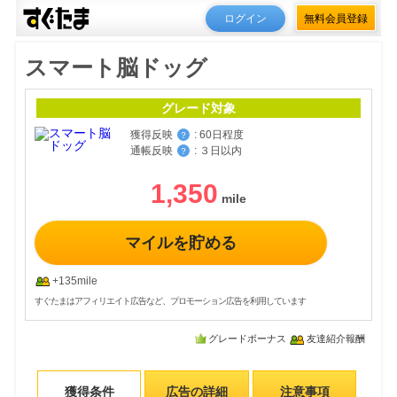
ログイン
無料会員登録
スマート脳ドッグ
グレード対象
獲得反映
:
60日程度
？
通帳反映
:
３日以内
？
1,350
マイルを貯める
+135mile
すぐたまはアフィリエイト広告など、プロモーション広告を利用しています
グレードボーナス
友達紹介報酬
獲得条件
広告の詳細
注意事項