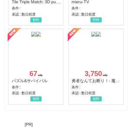
Tile Triple Match: 3D puzzle
mieru-TV
条件 :
条件 :
承認 : 数日程度
承認 : 数日程度
無料
即時
67
3,750
パズル&サバイバル
勇者なんてお断り！- 魔王の力で異世界征服
条件 :
条件 :
承認 : 数日程度
承認 : 数日程度
無料
無料
[PR]