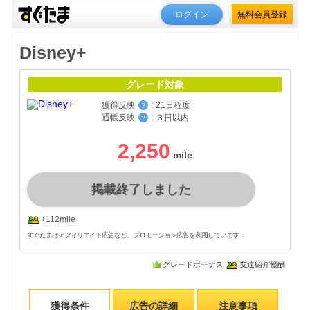
ログイン
無料会員登録
Disney+
グレード対象
獲得反映
:
21日程度
？
通帳反映
:
３日以内
？
2,250
掲載終了しました
+112mile
すぐたまはアフィリエイト広告など、プロモーション広告を利用しています
グレードボーナス
友達紹介報酬
獲得条件
広告の詳細
注意事項