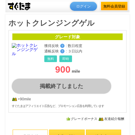
ログイン
無料会員登録
ホットクレンジングゲル
グレード対象
獲得反映
:
数日程度
？
通帳反映
:
３日以内
？
無料
即時
900
掲載終了しました
+90mile
すぐたまはアフィリエイト広告など、プロモーション広告を利用しています
グレードボーナス
友達紹介報酬