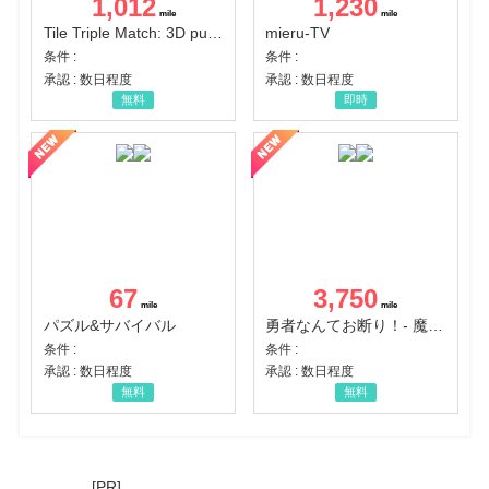
1,012
1,230
Tile Triple Match: 3D puzzle
mieru-TV
条件 :
条件 :
承認 : 数日程度
承認 : 数日程度
無料
即時
67
3,750
パズル&サバイバル
勇者なんてお断り！- 魔王の力で異世界征服
条件 :
条件 :
承認 : 数日程度
承認 : 数日程度
無料
無料
[PR]