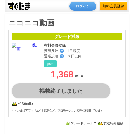
ログイン
無料会員登録
ニコニコ動画
グレード対象
有料会員登録
獲得反映
:
1日程度
？
通帳反映
:
３日以内
？
無料
1,368
掲載終了しました
+136mile
すぐたまはアフィリエイト広告など、プロモーション広告を利用しています
グレードボーナス
友達紹介報酬