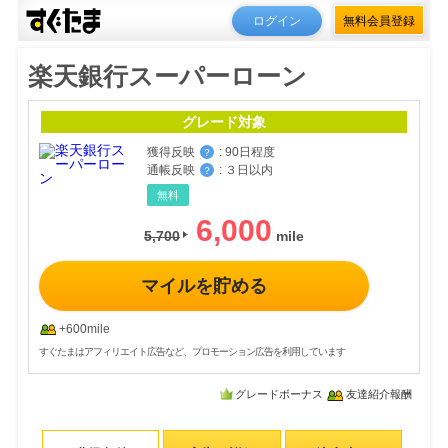
ログイン
無料会員登録
楽天銀行スーパーローン
グレード対象
獲得反映
:
90日程度
？
通帳反映
:
３日以内
？
無料
6,000
5,700
マイルを貯める
+600mile
すぐたまはアフィリエイト広告など、プロモーション広告を利用しています
グレードボーナス
友達紹介報酬