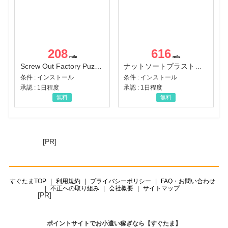
208
616
Screw Out Factory Puzzle 3D（経験値バーのマイルストーンを5にする（ユーザーレベル5に到達する））（Android）
ナットソートブラスト：カラーパズル（チャレンジ11完了）（Android）
条件 : インストール
条件 : インストール
承認 : 1日程度
承認 : 1日程度
無料
無料
[PR]
すぐたまTOP
利用規約
プライバシーポリシー
FAQ・お問い合わせ
不正への取り組み
会社概要
サイトマップ
[PR]
ポイントサイトでお小遣い稼ぎなら【すぐたま】