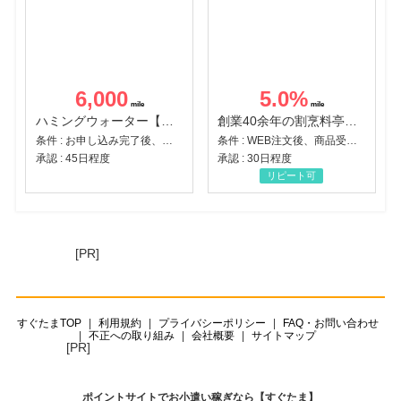
6,000
5.0
%
ハミングウォーター【販売代理店】
創業40余年の割烹料亭千賀監修【おせちの千賀屋】おもてなし参道本店
条件 : お申し込み完了後、決済登録完了と1ヶ月以内のサーバー初回設置。
条件 : WEB注文後、商品受け取り+入金確認時点
承認 : 45日程度
承認 : 30日程度
リピート可
[PR]
すぐたまTOP
利用規約
プライバシーポリシー
FAQ・お問い合わせ
不正への取り組み
会社概要
サイトマップ
[PR]
ポイントサイトでお小遣い稼ぎなら【すぐたま】