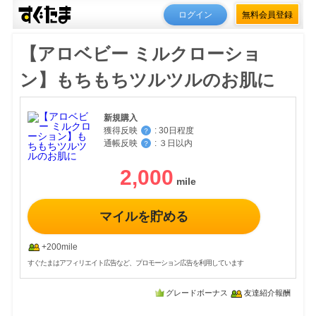
ログイン
無料会員登録
【アロベビー ミルクローショ
ン】もちもちツルツルのお肌に
新規購入
獲得反映
:
30日程度
？
通帳反映
:
３日以内
？
2,000
マイルを貯める
+200mile
すぐたまはアフィリエイト広告など、プロモーション広告を利用しています
グレードボーナス
友達紹介報酬