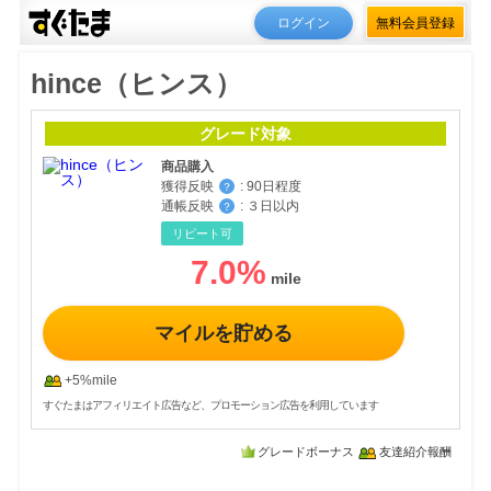
ログイン
無料会員登録
hince（ヒンス）
グレード対象
商品購入
獲得反映
:
90日程度
？
通帳反映
:
３日以内
？
リピート可
7.0
%
マイルを貯める
+5%mile
すぐたまはアフィリエイト広告など、プロモーション広告を利用しています
グレードボーナス
友達紹介報酬