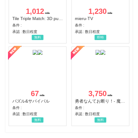
1,012
1,230
Tile Triple Match: 3D puzzle
mieru-TV
条件 :
条件 :
承認 : 数日程度
承認 : 数日程度
無料
即時
67
3,750
パズル&サバイバル
勇者なんてお断り！- 魔王の力で異世界征服
条件 :
条件 :
承認 : 数日程度
承認 : 数日程度
無料
無料