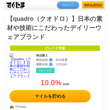
ログイン
無料会員登録
【quadro（クオドロ）】日本の素
材や技術にこだわったデイリーウ
ェアブランド
グレード対象
商品購入
獲得反映
:
30日程度
？
通帳反映
:
３日以内
？
リピート可
10.0
%
マイルを貯める
+5%mile