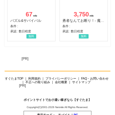
67
3,750
パズル&サバイバル
勇者なんてお断り！- 魔王の力で異世界征服
条件 :
条件 :
承認 : 数日程度
承認 : 数日程度
無料
無料
[PR]
すぐたまTOP
利用規約
プライバシーポリシー
FAQ・お問い合わせ
不正への取り組み
会社概要
サイトマップ
[PR]
ポイントサイトでお小遣い稼ぎなら【すぐたま】
Copyright(C)2001-2026 Netmile All Rights Reserved.
表示モード：
モバイル
|
PC