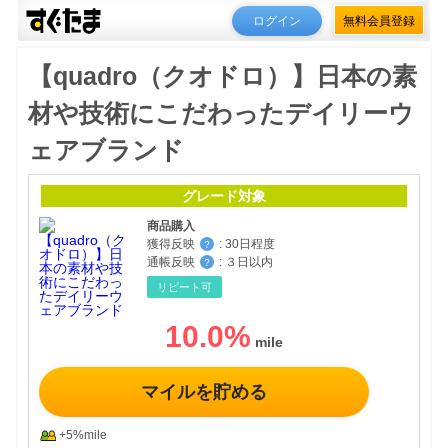
ログイン
無料会員登録
【quadro（クオドロ）】日本の素
材や技術にこだわったデイリーウ
ェアブランド
グレード対象
商品購入
獲得反映
:
30日程度
？
通帳反映
:
３日以内
？
リピート可
10.0
%
マイルを貯める
+5%mile