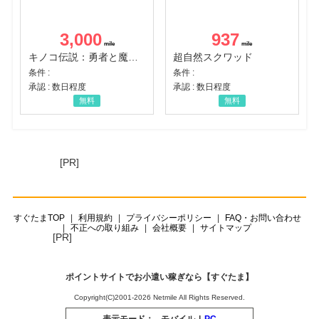
3,000
937
キノコ伝説：勇者と魔法のランプ
超自然スクワッド
条件 :
条件 :
承認 : 数日程度
承認 : 数日程度
無料
無料
[PR]
すぐたまTOP
利用規約
プライバシーポリシー
FAQ・お問い合わせ
不正への取り組み
会社概要
サイトマップ
[PR]
ポイントサイトでお小遣い稼ぎなら【すぐたま】
Copyright(C)2001-2026 Netmile All Rights Reserved.
表示モード：
モバイル
|
PC