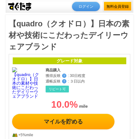
ログイン
無料会員登録
【quadro（クオドロ）】日本の素
材や技術にこだわったデイリーウ
ェアブランド
グレード対象
商品購入
獲得反映
:
30日程度
？
通帳反映
:
３日以内
？
リピート可
10.0
%
マイルを貯める
+5%mile