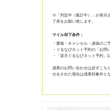
にお申し込みがありました
20時間前
※「判定中（集計中）」が表示さ
HMV & BOOKS online
3.0
了承をお願い致します。
%mile
にお申し込みがありました
マイル却下条件：
1時間前
じゃらんnet
1.0
%mile
・重複・キャンセル・虚偽のご
にお申し込みがありました
・ぐるなびネット予約の「お問
・「楽天ぐるなびネット予約」
1時間前
電子貸本Renta!
14.0
%mile
成果のお問い合わせは必ずこち
にお申し込みがありました
せをされた場合は成果対象外と