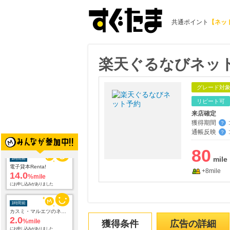
共通ポイント
【ネッ
楽天ぐるなびネッ
グレード対
リピート可
来店確定
獲得期間
:
？
1時間前
通帳反映
:
？
電子貸本Renta!
14.0
%mile
80
にお申し込みがありました
+8mile
1時間前
カスミ・マルエツのネットスーパー オンラインデリバリー
2.0
%mile
にお申し込みがありました
1時間前
獲得条件
広告の詳細
Yahoo!ショッピング