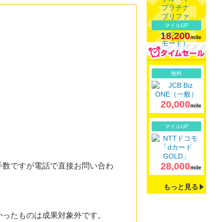
マイルUP
18,200
mile
詳細
無料
20,000
mile
詳細
マイルUP
28,000
手数ですが電話で直接お問い合わ
mile
もっと見る
かったものは成果対象外です。