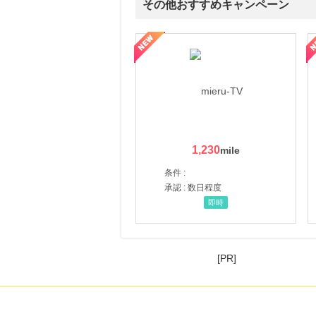
その他おすすめキャンペーン
ni】妊活期のための葉酸サプリ
【LOJEL公式サイト】スーツケース・バッグ
【ロデオドライブ】創業70
1,230
条件 :
承認 : 数日程度
即時
[PR]