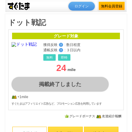
ログイン
無料会員登録
ドット戦記
グレード対象
獲得反映
:
数日程度
？
通帳反映
:
３日以内
？
無料
即時
24
掲載終了しました
+1mile
すぐたまはアフィリエイト広告など、プロモーション広告を利用しています
グレードボーナス
友達紹介報酬