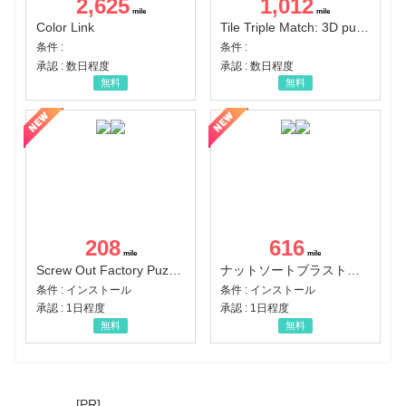
2,625
1,012
Color Link
Tile Triple Match: 3D puzzle
条件 :
条件 :
承認 : 数日程度
承認 : 数日程度
無料
無料
208
616
Screw Out Factory Puzzle 3D（経験値バーのマイルストーンを5にする（ユーザーレベル5に到達する））（Android）
ナットソートブラスト：カラーパズル（チャレンジ11完了）（Android）
条件 : インストール
条件 : インストール
承認 : 1日程度
承認 : 1日程度
無料
無料
[PR]