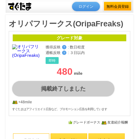
ログイン
無料会員登録
オリパフリークス(OripaFreaks)
グレード対象
獲得反映
:
数日程度
？
通帳反映
:
３日以内
？
即時
480
掲載終了しました
+48mile
すぐたまはアフィリエイト広告など、プロモーション広告を利用しています
グレードボーナス
友達紹介報酬