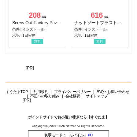
208
616
Screw Out Factory Puzzle 3D（経験値バーのマイルストーンを5にする（ユーザーレベル5に到達する））（Android）
ナットソートブラスト：カラーパズル（チャレンジ11完了）（Android）
条件 : インストール
条件 : インストール
承認 : 1日程度
承認 : 1日程度
無料
無料
[PR]
すぐたまTOP
利用規約
プライバシーポリシー
FAQ・お問い合わせ
不正への取り組み
会社概要
サイトマップ
[PR]
ポイントサイトでお小遣い稼ぎなら【すぐたま】
Copyright(C)2001-2026 Netmile All Rights Reserved.
表示モード：
モバイル
|
PC