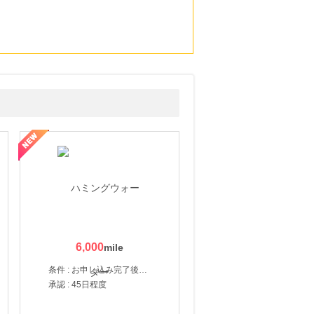
6,000
条件 : お申し込み完了後、決済登録完了と1ヶ月以内のサーバー初回設置。
承認 : 45日程度