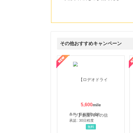
その他おすすめキャンペーン
属の無料査定
を美しくをテーマにした商品で女性の美を応援しています
【ITトレンドMoney】相談プロモーション
ハ
5,600
条件 : 新規買取成約
承認 : 30日程度
無料