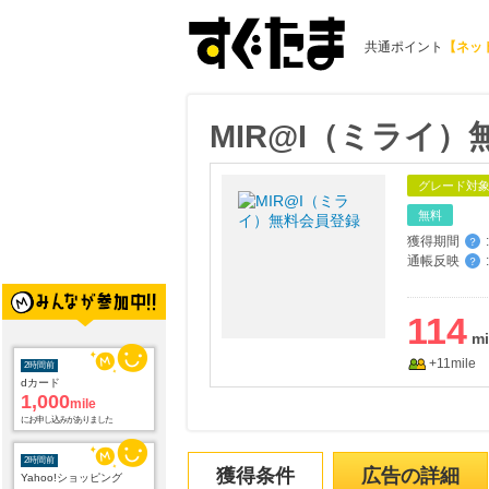
共通ポイント
【ネッ
MIR@I（ミライ
グレード対
無料
獲得期間
:
？
通帳反映
:
？
114
+11mile
2時間前
dカード
1,000
mile
にお申し込みがありました
2時間前
獲得条件
広告の詳細
Yahoo!ショッピング