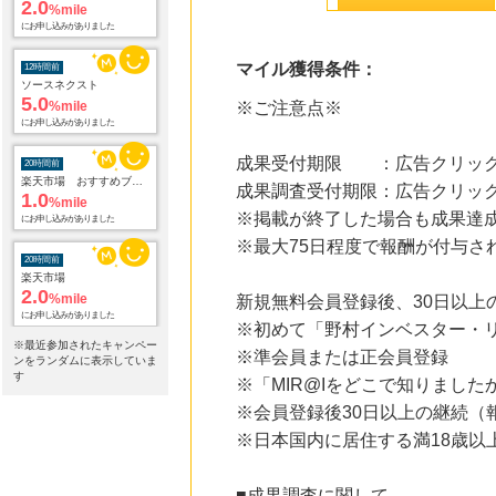
2.0
%mile
にお申し込みがありました
マイル獲得条件：
12時間前
ソースネクスト
5.0
%mile
※ご注意点※
にお申し込みがありました
成果受付期限 ：広告クリック
20時間前
楽天市場 おすすめブランド
成果調査受付期限：広告クリック
1.0
%mile
※掲載が終了した場合も成果達
にお申し込みがありました
※最大75日程度で報酬が付与さ
20時間前
楽天市場
2.0
%mile
新規無料会員登録後、30日以上
にお申し込みがありました
※初めて「野村インベスター・リ
※最近参加されたキャンペー
※準会員または正会員登録
20時間前
ンをランダムに表示していま
楽天ブックス
す
※「MIR@Iをどこで知りまし
1.0
%mile
※会員登録後30日以上の継続（
にお申し込みがありました
※日本国内に居住する満18歳以
20時間前
楽天GORA
5.0
%mile
■成果調査に関して