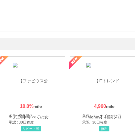
ミングウォーター【販売代理店】
10.0
%
4,960
条件 : 商品購入
条件 : インタビューヒアリング完了
承認 : 30日程度
承認 : 30日程度
リピート可
無料