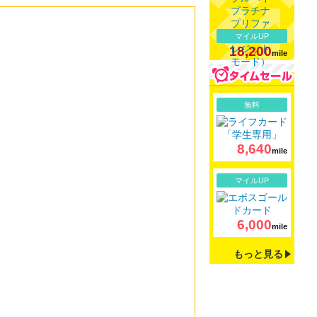
マイルUP
18,200
mile
詳細
無料
8,640
mile
詳細
マイルUP
6,000
mile
もっと見る