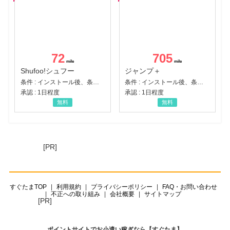
72
705
Shufoo!シュフー
ジャンプ＋
条件 : インストール後、条件達成
条件 : インストール後、条件達成
承認 : 1日程度
承認 : 1日程度
無料
無料
[PR]
すぐたまTOP
利用規約
プライバシーポリシー
FAQ・お問い合わせ
不正への取り組み
会社概要
サイトマップ
[PR]
ポイントサイトでお小遣い稼ぎなら【すぐたま】