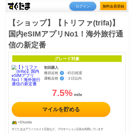
ログイン
無料会員登録
【ショップ】【トリファ(trifa)】
国内eSIMアプリNo1！海外旅行通
信の新定番
グレード対象
初回購入
獲得反映
:
45日程度
？
通帳反映
:
３日以内
？
7.5
%
マイルを貯める
+5%mile
すぐたまはアフィリエイト広告など、プロモーション広告を利用しています