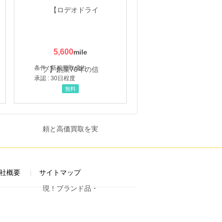
5,600
条件 : 新規買取成約
承認 : 30日程度
無料
社概要
サイトマップ