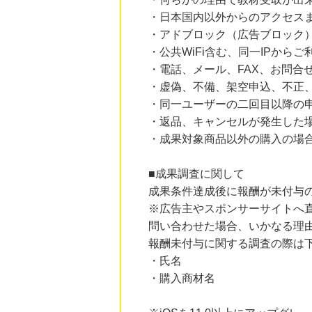
ファミリーファームの冒険
1,425
・日本国内以外からのアクセスま
mile
にお申し込みがありました
・アドブロック（広告ブロック
・公共WiFi含む、同一IPから
23時間前
楽天市場
・電話、メール、FAX、お問合
2.0
%mile
・虚偽、不備、架空申込、不正
にお申し込みがありました
・同一ユーザーの二回目以降の
5時間前
・返品、キャンセルが発生した
Qoo10
3.0
・成果対象商品以外の購入の場
%mile
にお申し込みがありました
■成果調査に関して
5時間前
ホットペッパーグルメ
成果条件達成後に報酬が未付与
100
mile
※広告主やスポンサーサイトへ
にお申し込みがありました
問い合わせた場合、いかなる理
報酬未付与に関する調査の際は
・氏名
・購入商材名