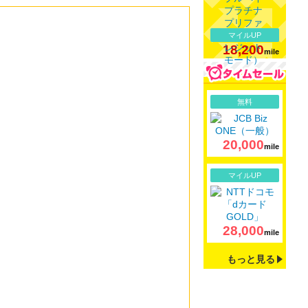
マイルUP
18,200
mile
詳細
無料
20,000
mile
詳細
マイルUP
28,000
mile
もっと見る