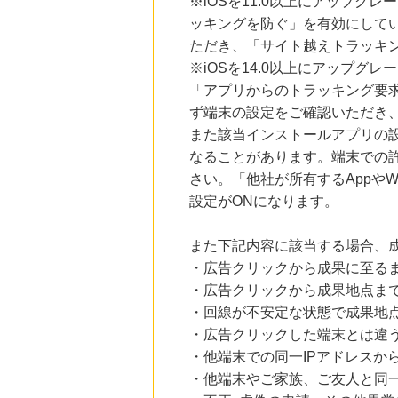
※iOSを11.0以上にアップグレ
ッキングを防ぐ」を有効にして
ただき、「サイト越えトラッキン
※iOSを14.0以上にアップ
「アプリからのトラッキング要
ず端末の設定をご確認いただき
また該当インストールアプリの
なることがあります。端末での
さい。「他社が所有するAppや
設定がONになります。
また下記内容に該当する場合、
・広告クリックから成果に至る
・広告クリックから成果地点ま
・回線が不安定な状態で成果地
・広告クリックした端末とは違
・他端末での同一IPアドレスか
・他端末やご家族、ご友人と同一