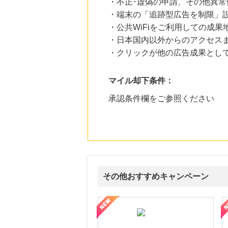
・不正･虚偽の申請、その他異常
・端末の「追跡型広告を制限」
・公共WiFiをご利用しての成果
・日本国内以外からのアクセスま
・クリックが他の広告成果とし
マイル却下条件：
承認条件欄をご参照ください
その他おすすめキャンペーン
ni】妊活期のための葉酸サプリ
【LOJEL公式サイト】スーツケース・バッグ
【ロデオドライブ】創業70