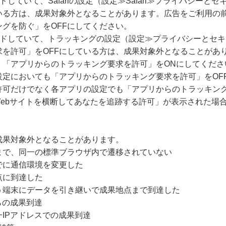
ードしていて、Safariの設定（設定≫Safari≫プライバシー
いる方は、成果対象外となることがあります。広告をご利用の
グを防ぐ」をOFFにしてください。
グレードしていて、トラッキングの設定（設定≫プライバシーとセ
求を許可」をOFFにしている方は、成果対象外となることがあ
、「アプリからのトラッキング要求を許可」をONにしてくださ
設定においても「アプリからのトラッキング要求を許可」をOF
許可だけでなく各アプリの設定でも「アプリからのトラッキング
Webサイトを横断してあなたを追跡する許可」が表示された場
成果対象外となることがあります。
まで、同一の標準ブラウザ内で遷移されていない
でに通信環境を変更した
点に到達した
う端末にデータを引き継いで成果地点まで到達した
らの成果到達
IPアドレスでの成果到達