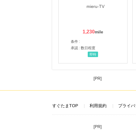
1,230
条件 :
承認 : 数日程度
即時
[PR]
すぐたまTOP
利用規約
プライバ
[PR]