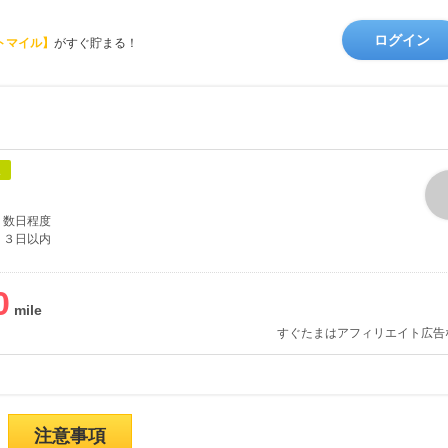
ログイン
トマイル】
がすぐ貯まる！
象
数日程度
３日以内
0
すぐたまはアフィリエイト広告
注意事項