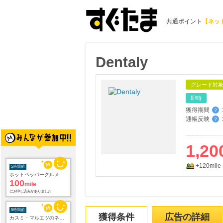
共通ポイント
【ネッ
Dentaly
グレード対
即時
獲得期間
:
？
通帳反映
:
？
5時間前
1,20
ホットペッパーグルメ
100
mile
にお申し込みがありました
+120mile
5時間前
カスミ・マルエツのネットスーパー オンラインデリバリー
2.0
%mile
にお申し込みがありました
獲得条件
広告の詳細