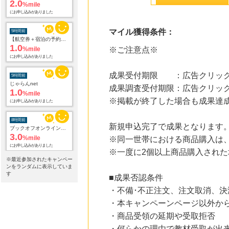
5時間前
【航空券＋宿泊の予約はこちら】じゃらんパック
1.0
%mile
にお申し込みがありました
マイル獲得条件：
5時間前
※ご注意点※
じゃらんnet
1.0
%mile
にお申し込みがありました
成果受付期限 ：広告クリック
成果調査受付期限：広告クリック
8時間前
※掲載が終了した場合も成果達
ブックオフオンライン販売
3.0
%mile
にお申し込みがありました
新規申込完了で成果となります
12時間前
※同一世帯における商品購入は
アニメ、グッズ、ゲーム、声優、フィギュア多数販売のチェーンストア【ゲーマーズ】
※一度に2個以上商品購入された
2.0
%mile
※最近参加されたキャンペー
にお申し込みがありました
ンをランダムに表示していま
す
■成果否認条件
15時間前
au PAY マーケット
・不備･不正注文、注文取消、
1.0
%mile
・本キャンペーンページ以外か
にお申し込みがありました
・商品受領の延期や受取拒否
18時間前
・何らかの理由で教材受取が出