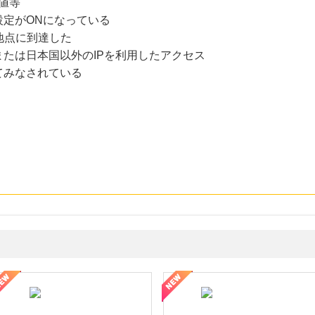
値等
設定がONになっている
地点に到達した
たは日本国以外のIPを利用したアクセス
てみなされている
年の信頼と高価買取を実現！ブランド品・貴金属の無料査定