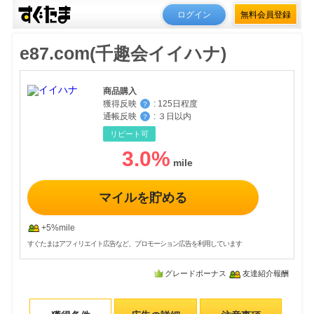
ログイン
無料会員登録
e87.com(千趣会イイハナ)
商品購入
獲得反映
:
125日程度
？
通帳反映
:
３日以内
？
リピート可
3.0
%
マイルを貯める
+5%mile
すぐたまはアフィリエイト広告など、プロモーション広告を利用しています
グレードボーナス
友達紹介報酬