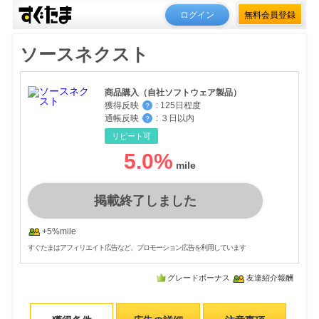
ログイン
無料会員登録
ソースネクスト
商品購入（自社ソフトウェア製品）
獲得反映
:
125日程度
？
通帳反映
:
３日以内
？
リピート可
5.0
%
掲載終了しました
+5%mile
すぐたまはアフィリエイト広告など、プロモーション広告を利用しています
グレードボーナス
友達紹介報酬