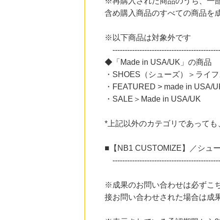
※再購入された商品のうち、一
にお申し込みがありました
含め購入商品のすべての商品を
18時間前
＠ｃｏｓｍｅ ｓｈｏｐｐｉｎｇ
3.0
%mile
※以下商品は対象外です
にお申し込みがありました
--------------------------------------------
◆「Made in USA/UK」の商品
24時間前
ファミリーファームの冒険
・SHOES（シューズ）＞ライフスタ
1,425
mile
・FEATURED > made in USA/U
にお申し込みがありました
・SALE＞Made in USA/UK
5時間前
楽天市場
2.0
%mile
*上記以外のカテゴリであっても、「
にお申し込みがありました
■【NB1 CUSTOMIZE】／シ
5時間前
楽天Kobo
--------------------------------------------
1.0
%mile
にお申し込みがありました
※成果のお問い合わせは必ずこちら
接お問い合わせされた場合は成