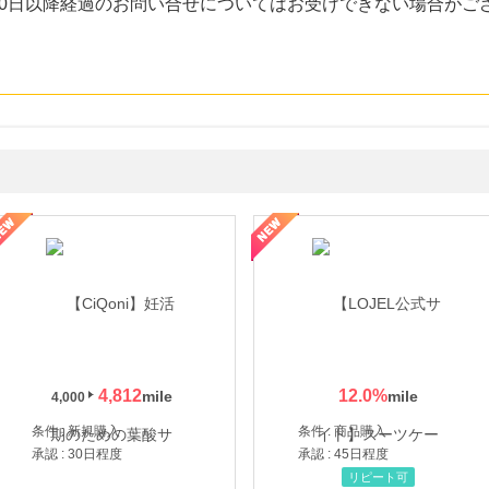
30日以降経過のお問い合せについてはお受けできない場合がご
年の信頼と高価買取を実現！ブランド品・貴金属の無料査定
4,812
12.0
%
4,000
条件 : 新規購入
条件 : 商品購入
承認 : 30日程度
承認 : 45日程度
リピート可