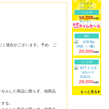
マイルUP
18,200
mile
詳細
無料
だく場合がございます。予め、ご
20,000
mile
詳細
マイルUP
28,000
mile
ンセルした商品に限らず、他商品
もっと見る
とする。