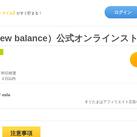
ログイン
トマイル】
がすぐ貯まる！
w balance）公式オンラインス
象
90日程度
３日以内
%
すぐたまはアフィリエイト広告
注意事項