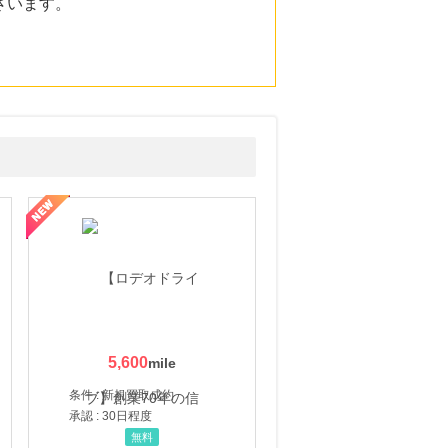
ざいます。
5,600
条件 : 新規買取成約
承認 : 30日程度
無料