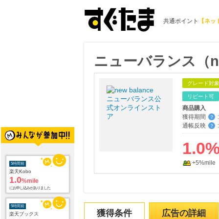
共通ポイント
【ネッ
ニューバランス（ne
グレード対
リピート可
商品購入
獲得期間
:
？
通帳反映
:
？
1.0
5時間前
+5%mile
楽天Kobo
1.0
%mile
にお申し込みがありました
5時間前
楽天ブックス
獲得条件
広告の詳細
1.0