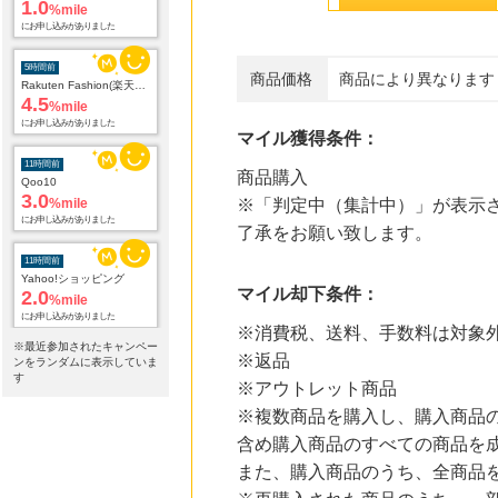
%mile
にお申し込みがありました
5時間前
Rakuten Fashion(楽天ファッション)
商品価格
商品により異なります
4.5
%mile
にお申し込みがありました
マイル獲得条件：
11時間前
Qoo10
商品購入
3.0
%mile
※「判定中（集計中）」が表示さ
にお申し込みがありました
了承をお願い致します。
11時間前
Yahoo!ショッピング
2.0
%mile
マイル却下条件：
にお申し込みがありました
※消費税、送料、手数料は対象
※最近参加されたキャンペー
14時間前
※返品
ンをランダムに表示していま
ブックオフオンライン販売
す
3.0
※アウトレット商品
%mile
にお申し込みがありました
※複数商品を購入し、購入商品
含め購入商品のすべての商品を
15時間前
Ｏｉｓｉｘ（おいしっくす）
また、購入商品のうち、全商品
1.0
%mile