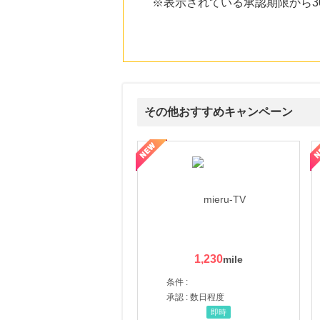
※表示されている承認期限から
その他おすすめキャンペーン
ni】妊活期のための葉酸サプリ
【LOJEL公式サイト】スーツケース・バッグ
【ロデオドライブ】創業70
1,230
条件 :
承認 : 数日程度
即時