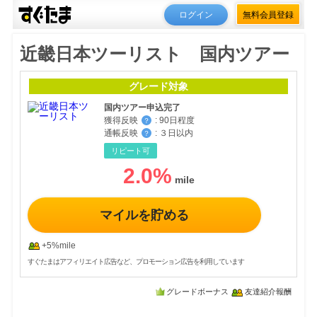
ログイン
無料会員登録
近畿日本ツーリスト 国内ツアー
グレード対象
国内ツアー申込完了
獲得反映
:
90日程度
？
通帳反映
:
３日以内
？
リピート可
2.0
%
マイルを貯める
+5%mile
すぐたまはアフィリエイト広告など、プロモーション広告を利用しています
グレードボーナス
友達紹介報酬