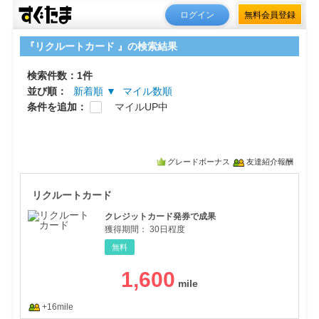
ログイン
無料会員登録
『リクルートカード 』の検索結果
検索件数：1件
並び順：
新着順 ▼
マイル数順
条件を追加：
マイルUP中
グレードボーナス
友達紹介報酬
リク
リクルートカード
クレジットカード発券で成果
獲得期間：
30日程度
無料
1,600
+16mile