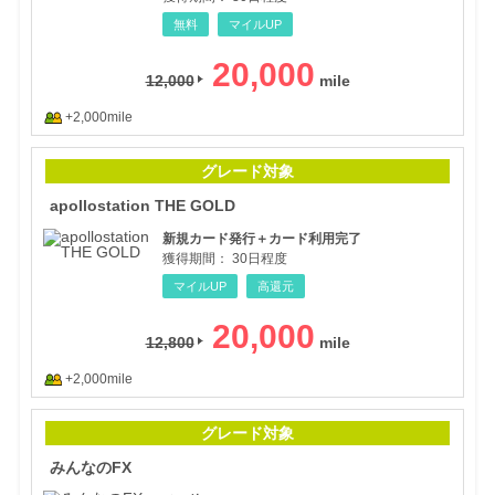
無料
マイルUP
20,000
12,000
+2,000mile
apo
グレード対象
apollostation THE GOLD
新規カード発行＋カード利用完了
獲得期間：
30日程度
マイルUP
高還元
20,000
12,800
+2,000mile
みん
グレード対象
みんなのFX