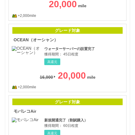
20,000
+2,000mile
OC
グレード対象
OCEAN（オーシャン）
ウォーターサーバーの設置完了
獲得期間：
45日程度
高還元
20,000
16,000
+2,000mile
モバ
グレード対象
モバレコAir
新規開通完了（割賦購入）
獲得期間：
60日程度
高還元