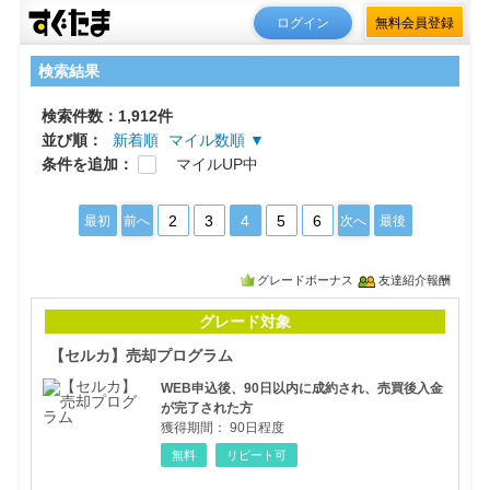
ログイン
無料会員登録
検索結果
検索件数：1,912件
並び順：
新着順
マイル数順 ▼
条件を追加：
マイルUP中
2
3
4
5
6
最初
前へ
次へ
最後
グレードボーナス
友達紹介報酬
【セ
グレード対象
【セルカ】売却プログラム
WEB申込後、90日以内に成約され、売買後入金
が完了された方
獲得期間：
90日程度
無料
リピート可