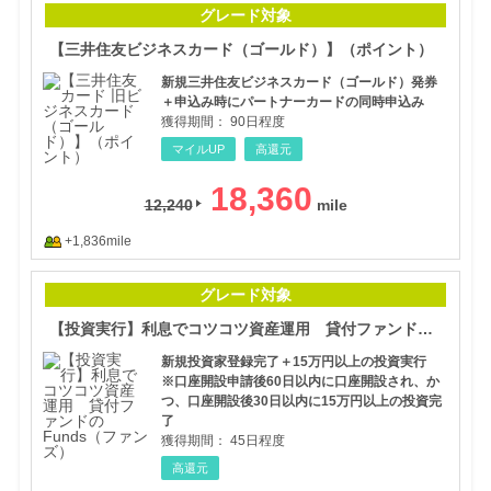
グレード対象
【三井住友ビジネスカード（ゴールド）】（ポイント）
新規三井住友ビジネスカード（ゴールド）発券
＋申込み時にパートナーカードの同時申込み
獲得期間：
90日程度
マイルUP
高還元
18,360
12,240
+1,836mile
【投
グレード対象
【投資実行】利息でコツコツ資産運用 貸付ファンドのFunds（ファンズ）
新規投資家登録完了＋15万円以上の投資実行
※口座開設申請後60日以内に口座開設され、か
つ、口座開設後30日以内に15万円以上の投資完
了
獲得期間：
45日程度
高還元