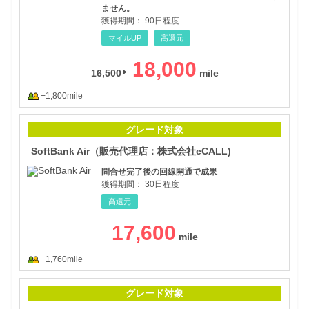
ません。
獲得期間：
90日程度
マイルUP
高還元
18,000
16,500
+1,800mile
So
グレード対象
SoftBank Air（販売代理店：株式会社eCALL)
問合せ完了後の回線開通で成果
獲得期間：
30日程度
高還元
17,600
+1,760mile
【三
グレード対象