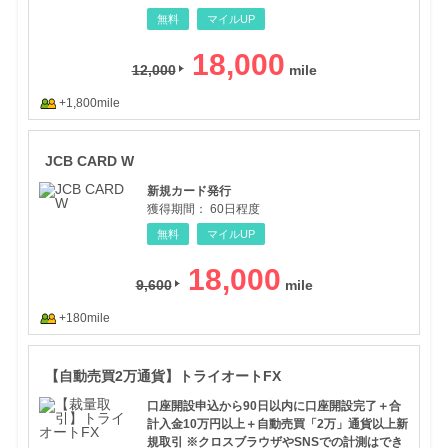
無料
マイルUP
18,000
12,000
+1,800mile
JCB
JCB CARD W
新規カード発行
獲得期間：
60日程度
無料
マイルUP
18,000
9,600
+180mile
【自
【自動売買2万通貨】トライオートFX
口座開設申込から90日以内に口座開設完了＋合
計入金10万円以上＋自動売買「2万」通貨以上新
規取引 ※クロスブラウザやSNSでの計測はでき