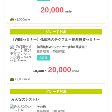
20,000
+2,000mile
【W
グレード対象
【WEBセミナー】低価格のチクフル不動産投資セミナー
初回無料WEBセミナー参加+面談完了
獲得期間：
45日程度
高還元
20,000
10,400
+2,000mile
みん
グレード対象
みんなのシストレ
その他
獲得期間：
30日程度