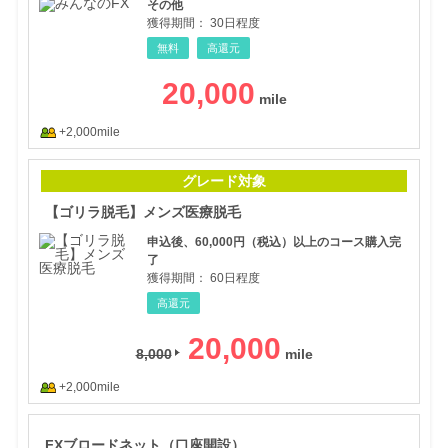
その他
獲得期間：
30日程度
無料
高還元
20,000
+2,000mile
【ゴ
グレード対象
【ゴリラ脱毛】メンズ医療脱毛
申込後、60,000円（税込）以上のコース購入完
了
獲得期間：
60日程度
高還元
20,000
8,000
+2,000mile
FX
FXブロードネット（口座開設）