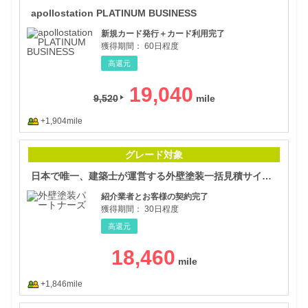
apollostation PLATINUM BUSINESS
新規カード発行＋カード利用完了
獲得期間：
60日程度
高還元
19,040
9,520
+1,904mile
日本
グレード対象
日本で唯一、建築士が運営する外壁塗装一括見積サイト【外壁塗装パートナーズ】
紹介業者とお客様の契約完了
獲得期間：
30日程度
高還元
18,460
+1,846mile
【三