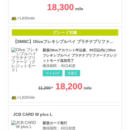
18,300
+1,830mile
【S
グレード対象
【SMBC】Oliveフレキシブルペイ プラチナプリファード
新規Oliveアカウント申込後、90日以内にOlive
フレキシブルペイ プラチナプリファードクレジ
ットモード追加完了
獲得期間：
90日程度
マイルUP
高還元
18,200
11,200
+1,820mile
JCB
JCB CARD W plus L
新規カード発行
獲得期間：
60日程度