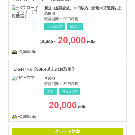
新規口座開設後、30日以内に新規10万通貨以上
の取引
獲得期間：
90日程度
マイルUP
高還元
20,000
15,400
+2,000mile
LI
LIGHTFX【90lot以上のお取引】
その他
獲得期間：
30日程度
無料
マイルUP
20,000
+2,000mile
apo
グレード対象