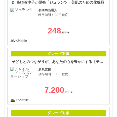
Dr.高須英津子が開発「ジュランツ」美肌のための化粧品
初回商品購入
獲得期間：
30日程度
248
+24mile
子ど
グレード対象
子どもとのつながりが、あなたの心を豊かにする【チャイルド・スポンサーシップ】
新規支援
獲得期間：
30日程度
7,200
+720mile
話題
グレード対象