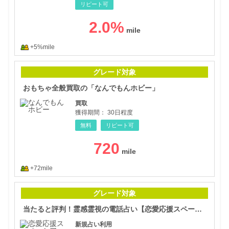
リピート可
2.0
%
+5%mile
おも
グレード対象
おもちゃ全般買取の「なんでもんホビー」
買取
獲得期間：
30日程度
無料
リピート可
720
+72mile
当た
グレード対象
当たると評判！霊感霊視の電話占い【恋愛応援スペーシア】
新規占い利用