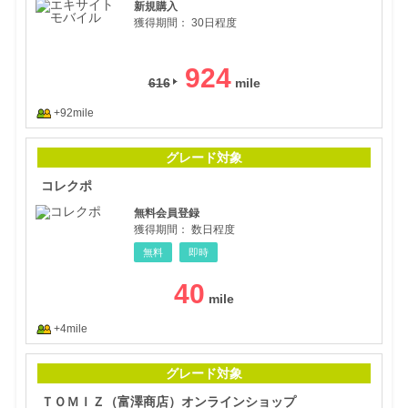
新規購入
獲得期間：
30日程度
924
616
+92mile
コレ
グレード対象
コレクポ
無料会員登録
獲得期間：
数日程度
無料
即時
40
+4mile
ＴＯ
グレード対象
ＴＯＭＩＺ（富澤商店）オンラインショップ