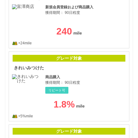
新規会員登録および商品購入
獲得期間：
90日程度
240
+24mile
きれ
グレード対象
きれいみつけた
商品購入
獲得期間：
90日程度
リピート可
1.8
%
+5%mile
Dr
グレード対象