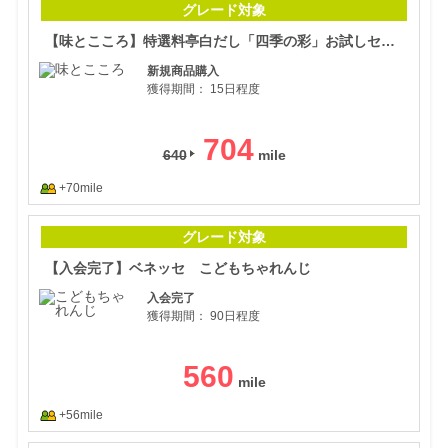
グレード対象
【味とこころ】特選料亭白だし「四季の彩」お試しセット
新規商品購入
獲得期間：
15日程度
704
640
+70mile
【入
グレード対象
【入会完了】ベネッセ こどもちゃれんじ
入会完了
獲得期間：
90日程度
560
+56mile