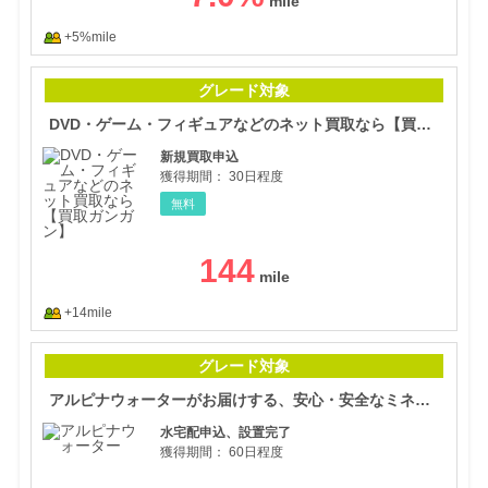
+5%mile
DV
グレード対象
DVD・ゲーム・フィギュアなどのネット買取なら【買取ガンガン】
新規買取申込
獲得期間：
30日程度
無料
144
+14mile
アル
グレード対象
アルピナウォーターがお届けする、安心・安全なミネラルウォーター宅配サービス
水宅配申込、設置完了
獲得期間：
60日程度