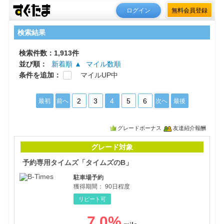
ログイン
無料会員登録
検索結果
検索件数：1,913件
並び順：
新着順 ▲
マイル数順
条件を追加：
マイルUP中
2
3
4
5
6
最初
前へ
次へ
最後
グレードボーナス
友達紹介報酬
予約
グレード対象
予約専用タイムズ「タイムズのB」
駐車場予約
獲得期間：
90日程度
リピート可
7.0
%