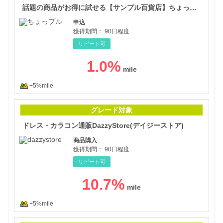
話題の商品がお得に試せる【サンプル百貨店】ちょっプル申込
申込
獲得期間：
90日程度
リピート可
1.0
%
+5%mile
ドレ
グレード対象
ドレス・カラコン通販DazzyStore(デイジーストア)
商品購入
獲得期間：
90日程度
リピート可
10.7
%
+5%mile
【味