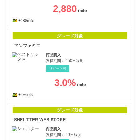
2,880
+288mile
アン
グレード対象
アンファミエ
商品購入
獲得期間：
150日程度
リピート可
3.0
%
+5%mile
SHE
グレード対象
SHEL'TTER WEB STORE
商品購入
獲得期間：
90日程度