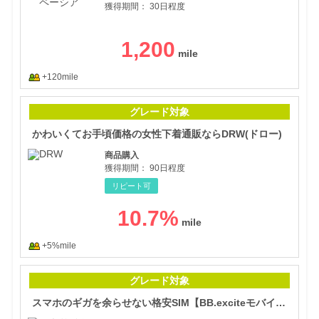
獲得期間：
30日程度
1,200
+120mile
かわ
グレード対象
かわいくてお手頃価格の女性下着通販ならDRW(ドロー)
商品購入
獲得期間：
90日程度
リピート可
10.7
%
+5%mile
スマ
グレード対象
スマホのギガを余らせない格安SIM【BB.exciteモバイル】