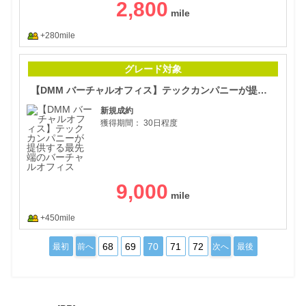
2,800
+280mile
【D
グレード対象
【DMM バーチャルオフィス】テックカンパニーが提供する最先端のバーチャルオフィス
新規成約
獲得期間：
30日程度
9,000
+450mile
68
69
70
71
72
最初
前へ
次へ
最後