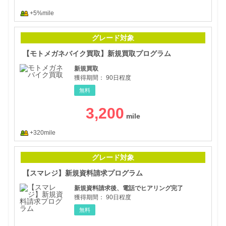
+5%mile
【モ
グレード対象
【モトメガネバイク買取】新規買取プログラム
新規買取
獲得期間：
90日程度
無料
3,200
+320mile
【ス
グレード対象
【スマレジ】新規資料請求プログラム
新規資料請求後、電話でヒアリング完了
獲得期間：
90日程度
無料