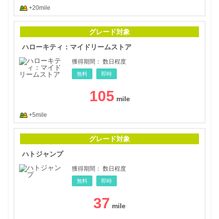
+20mile
ハロ
グレード対象
ハローキティ：マイドリームストア
獲得期間：
数日程度
無料
即時
105
+5mile
ハト
グレード対象
ハトジャンプ
獲得期間：
数日程度
無料
即時
37