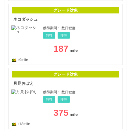
ネコ
グレード対象
ネコダッシュ
獲得期間：
数日程度
無料
即時
187
+9mile
月見
グレード対象
月見おぼえ
獲得期間：
数日程度
無料
即時
375
+18mile