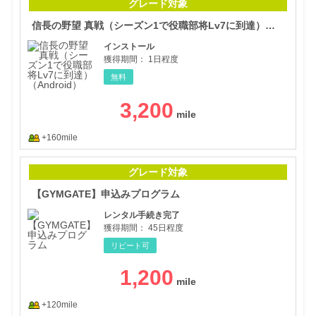
グレード対象
信長の野望 真戦（シーズン1で役職部将Lv7に到達）（Android）
インストール
獲得期間：
1日程度
無料
3,200
+160mile
【G
グレード対象
【GYMGATE】申込みプログラム
レンタル手続き完了
獲得期間：
45日程度
リピート可
1,200
+120mile