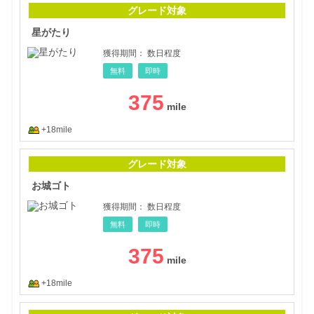
グレード対象
星がたり
獲得期間：
数日程度
無料
即時
375
+18mile
お城
グレード対象
お城ゴト
獲得期間：
数日程度
無料
即時
375
+18mile
信長