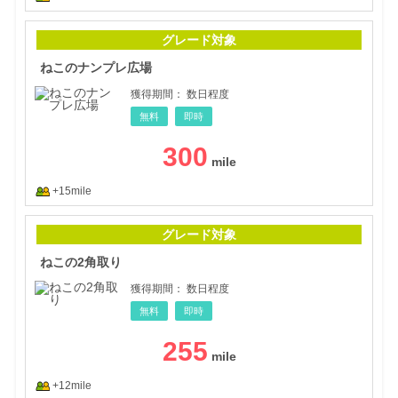
ねこ
グレード対象
ねこのナンプレ広場
獲得期間：
数日程度
無料
即時
300
+15mile
ねこ
グレード対象
ねこの2角取り
獲得期間：
数日程度
無料
即時
255
+12mile