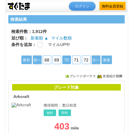
ログイン
無料会員登録
検索結果
検索件数：1,912件
並び順：
新着順 ▲
マイル数順
条件を追加：
マイルUP中
68
69
70
71
72
最初
前へ
次へ
最後
グレードボーナス
友達紹介報酬
Arkc
グレード対象
Arkcraft
獲得期間：
数日程度
無料
即時
403