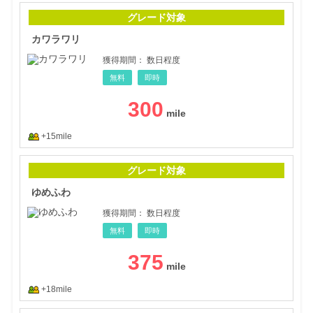
カワ
グレード対象
カワラワリ
獲得期間：
数日程度
無料
即時
300
+15mile
ゆめ
グレード対象
ゆめふわ
獲得期間：
数日程度
無料
即時
375
+18mile
星が