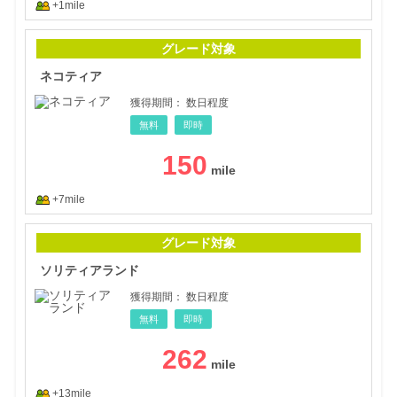
+1mile
ネコ
グレード対象
ネコティア
獲得期間：
数日程度
無料
即時
150
+7mile
ソリ
グレード対象
ソリティアランド
獲得期間：
数日程度
無料
即時
262
+13mile