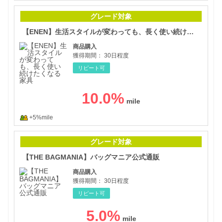
【E
グレード対象
【ENEN】生活スタイルが変わっても、長く使い続けたくなる家具
商品購入
獲得期間：
30日程度
リピート可
10.0
%
+5%mile
【T
グレード対象
【THE BAGMANIA】バッグマニア公式通販
商品購入
獲得期間：
30日程度
リピート可
5.0
%