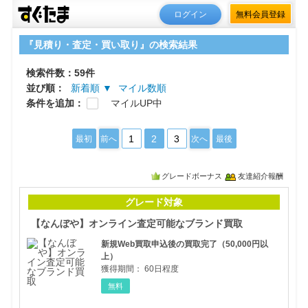
ログイン
無料会員登録
『見積り・査定・買い取り』の検索結果
検索件数：59件
並び順：
新着順 ▼
マイル数順
条件を追加：
マイルUP中
1
2
3
最初
前へ
次へ
最後
グレードボーナス
友達紹介報酬
【な
グレード対象
【なんぼや】オンライン査定可能なブランド買取
新規Web買取申込後の買取完了（50,000円以
上）
獲得期間：
60日程度
無料