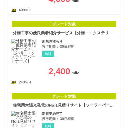
+400mile
外構
グレード対象
外構工事の優良業者紹介サービス【外構・エクステリアパートナーズ】
新規見積もり
獲得期間：
30日程度
無料
2,400
+240mile
住宅
グレード対象
住宅用太陽光発電のNo.1見積りサイト【ソーラーパートナーズ】
新規契約完了
獲得期間：
30日程度
無料