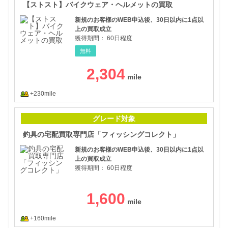
【ストスト】バイクウェア・ヘルメットの買取
新規のお客様のWEB申込後、30日以内に1点以
上の買取成立
獲得期間：
60日程度
無料
2,304
+230mile
釣具
グレード対象
釣具の宅配買取専門店「フィッシングコレクト」
新規のお客様のWEB申込後、30日以内に1点以
上の買取成立
獲得期間：
60日程度
1,600
+160mile