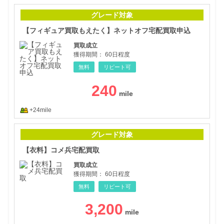
【フ
グレード対象
【フィギュア買取もえたく】ネットオフ宅配買取申込
買取成立
獲得期間：
60日程度
無料
リピート可
240
+24mile
【衣
グレード対象
【衣料】コメ兵宅配買取
買取成立
獲得期間：
60日程度
無料
リピート可
3,200