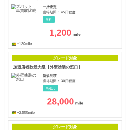
一括査定
獲得期間：
45日程度
無料
1,200
+120mile
加盟
グレード対象
加盟店者数最大級【外壁塗装の窓口】
新規見積
獲得期間：
30日程度
高還元
28,000
+2,800mile
アニ
グレード対象