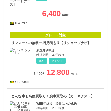
6,400
+640mile
リフ
グレード対象
リフォームの無料一括見積もり【リショップナビ】
新規見積申込
獲得期間：
30日程度
無料
マイルUP
12,800
6,400
+1,280mile
どん
どんな車も高価買取り！廃車買取の【カーネクスト】申し込み促進
WEB申込後、30日以内の成約
獲得期間：
20日程度