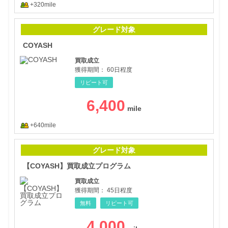
+320mile
CO
グレード対象
COYASH
買取成立
獲得期間：
60日程度
リピート可
6,400
+640mile
【C
グレード対象
【COYASH】買取成立プログラム
買取成立
獲得期間：
45日程度
無料
リピート可
4,000