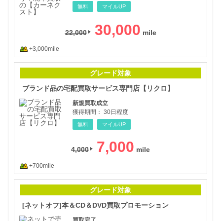
無料
マイルUP
30,000
22,000
+3,000mile
ブラ
グレード対象
ブランド品の宅配買取サービス専門店【リクロ】
新規買取成立
獲得期間：
30日程度
無料
マイルUP
7,000
4,000
+700mile
[ネ
グレード対象
[ネットオフ]本＆CD＆DVD買取プロモーション
買取完了