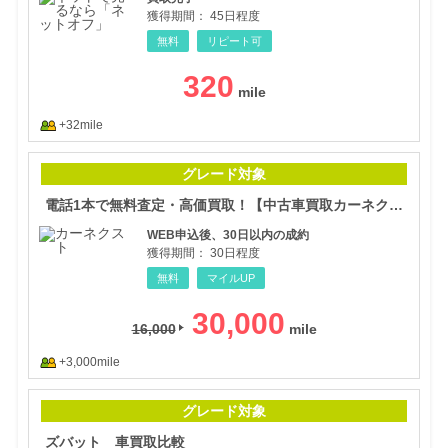
獲得期間：
45日程度
無料
リピート可
320
+32mile
電話
グレード対象
電話1本で無料査定・高価買取！【中古車買取カーネクスト】
WEB申込後、30日以内の成約
獲得期間：
30日程度
無料
マイルUP
30,000
16,000
+3,000mile
ズバ
グレード対象
ズバット 車買取比較