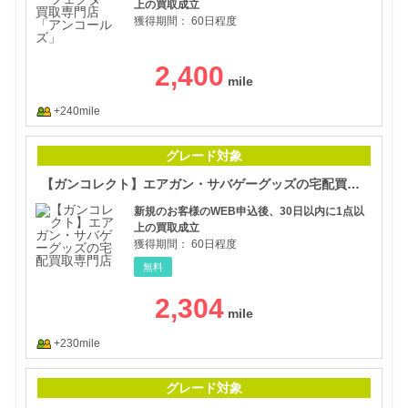
上の買取成立
獲得期間：
60日程度
2,400
+240mile
【ガ
グレード対象
【ガンコレクト】エアガン・サバゲーグッズの宅配買取専門店
新規のお客様のWEB申込後、30日以内に1点以
上の買取成立
獲得期間：
60日程度
無料
2,304
+230mile
【ス
グレード対象