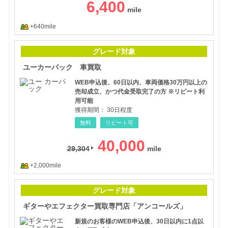
6,400
+640mile
ユー
グレード対象
ユーカーパック 車買取
WEB申込後、60日以内、車両価格30万円以上の
売却成立、かつ代金受取完了の方 ※リピート利
用可能
獲得期間：
30日程度
無料
リピート可
40,000
29,304
+2,000mile
ギタ
グレード対象
ギターやエフェクター買取専門店「アンコールズ」
新規のお客様のWEB申込後、30日以内に1点以