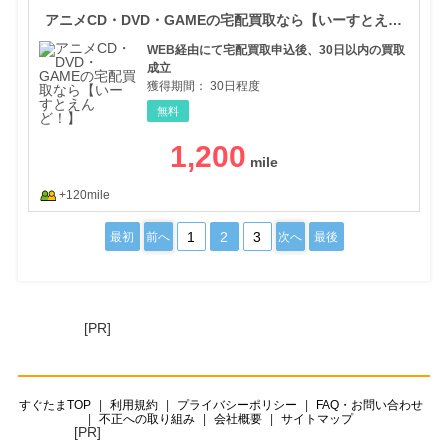
アニメCD・DVD・GAMEの宅配買取なら【いーすとえんど！】
WEB経由にて宅配買取申込後、30日以内の買取
成立
獲得期間：
30日程度
無料
1,200
+120mile
1
2
3
最初
前へ
次へ
最後
[PR]
すぐたまTOP
利用規約
プライバシーポリシー
FAQ・お問い合わせ
不正への取り組み
会社概要
サイトマップ
[PR]