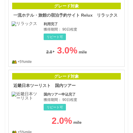
一流
グレード対象
一流ホテル・旅館の宿泊予約サイト Relux リラックス
利用完了
獲得期間：
90日程度
リピート可
3.0
%
2.0
+5%mile
近畿
グレード対象
近畿日本ツーリスト 国内ツアー
国内ツアー申込完了
獲得期間：
90日程度
リピート可
2.0
%
+5%mile