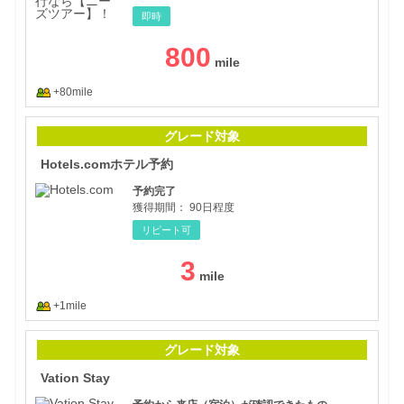
即時
800
+80mile
Hot
グレード対象
Hotels.comホテル予約
予約完了
獲得期間：
90日程度
リピート可
3
+1mile
Vati
グレード対象
Vation Stay