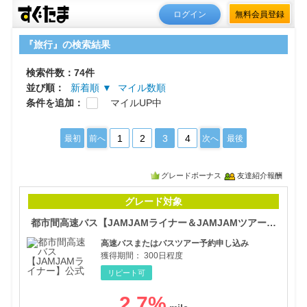
ログイン
無料会員登録
『旅行』の検索結果
検索件数：74件
並び順：
新着順 ▼
マイル数順
条件を追加：
マイルUP中
1
2
3
4
最初
前へ
次へ
最後
グレードボーナス
友達紹介報酬
都市
グレード対象
都市間高速バス【JAMJAMライナー＆JAMJAMツアー】公式
高速バスまたはバスツアー予約申し込み
獲得期間：
300日程度
リピート可
2.7
%