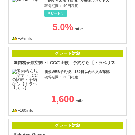
予約から来店（宿泊）が確認できたもの
獲得期間：
90日程度
リピート可
5.0
%
+5%mile
国内
グレード対象
国内格安航空券・LCCの比較・予約なら【トラベリスト】
新規WEB予約後、180日以内の入金確認
獲得期間：
30日程度
1,600
+160mile
Rak
グレード対象
Rakuten Oyado