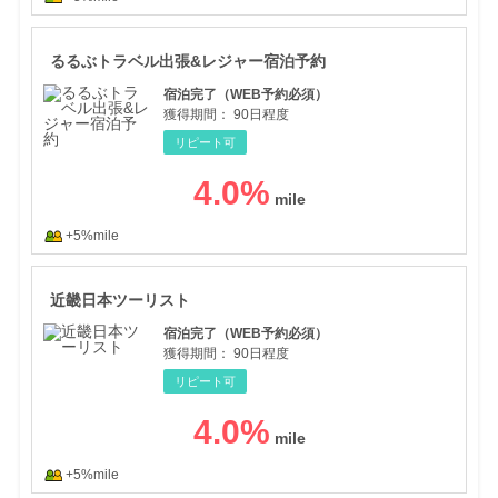
るる
るるぶトラベル出張&レジャー宿泊予約
宿泊完了（WEB予約必須）
獲得期間：
90日程度
リピート可
4.0
%
+5%mile
近畿
近畿日本ツーリスト
宿泊完了（WEB予約必須）
獲得期間：
90日程度
リピート可
4.0
%
+5%mile