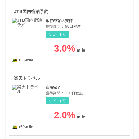
JT
JTB国内宿泊予約
旅行/宿泊の実行
獲得期間：
90日程度
リピート可
3.0
%
+5%mile
楽天
楽天トラベル
宿泊完了
獲得期間：
120日程度
リピート可
2.0
%
+5%mile
じゃ