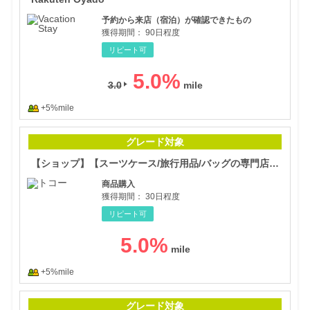
予約から来店（宿泊）が確認できたもの
獲得期間：
90日程度
リピート可
5.0
%
3.0
+5%mile
【シ
グレード対象
【ショップ】【スーツケース/旅行用品/バッグの専門店トコー】オンラインショップ
商品購入
獲得期間：
30日程度
リピート可
5.0
%
+5%mile
【航
グレード対象