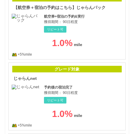
【航空券＋宿泊の予約はこちら】じゃらんパック
航空券+宿泊の予約&実行
獲得期間：
90日程度
リピート可
1.0
%
+5%mile
じゃ
グレード対象
じゃらんnet
予約後の宿泊完了
獲得期間：
90日程度
リピート可
1.0
%
+5%mile