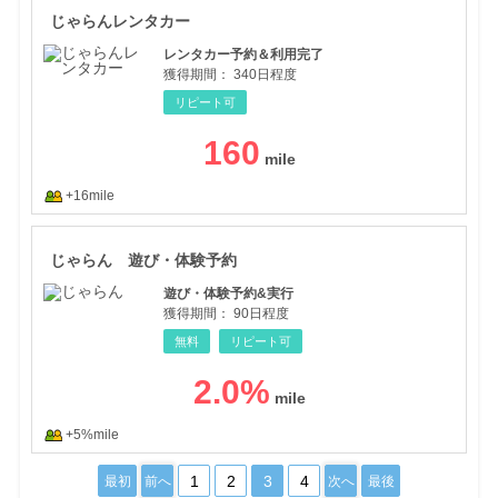
じゃらんレンタカー
レンタカー予約＆利用完了
獲得期間：
340日程度
リピート可
160
+16mile
じゃ
じゃらん 遊び・体験予約
遊び・体験予約&実行
獲得期間：
90日程度
無料
リピート可
2.0
%
+5%mile
1
2
3
4
最初
前へ
次へ
最後