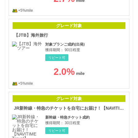
+5%mile
【J
グレード対象
【JTB】海外旅行
対象プランご成約(出発)
獲得期間：
90日程度
リピート可
2.0
%
+5%mile
JR
グレード対象
JR新幹線・特急のチケットを自宅にお届け！【NAVITIME Travel】
新幹線・特急チケット成約
獲得期間：
30日程度
リピート可