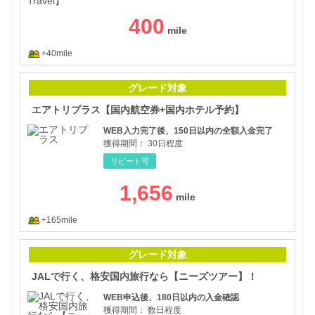
400
+40mile
エア
グレード対象
エアトリプラス【国内航空券+国内ホテル予約】
WEB入力完了後、150日以内の全額入金完了
獲得期間：
30日程度
リピート可
1,656
+165mile
JA
グレード対象
JALで行く、格安国内旅行なら【ニーズツアー】！
WEB申込後、180日以内の入金確認
獲得期間：
数日程度