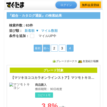
ログイン
無料会員登録
『総合・カタログ通販』の検索結果
検索件数：63件
並び順：
新着順 ▼
マイル数順
条件を追加：
マイルUP中
2
3
4
最初
前へ
グレードボーナス
友達紹介報酬
【マ
グレード対象
【マツキヨココカラオンラインストア】マツモトキヨシ・ココカラファイン公式通販サイト
商品購入
獲得期間：
90日程度
リピート可
3.8
%