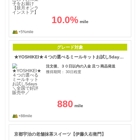
10.0
%
+5%mile
★Y
グレード対象
★YOSHIKEI★４つの選べるミールキットお試し5days ＼全国で好評販売中／
注文後、３０日以内の入金 且つ 商品発送
獲得期間：
30日程度
880
+88mile
京都
京都宇治の老舗抹茶スイーツ【伊藤久右衛門】