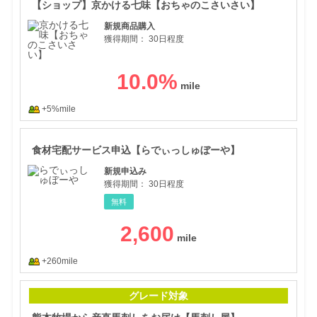
【ショップ】京かける七味【おちゃのこさいさい】
新規商品購入
獲得期間：
30日程度
10.0
%
+5%mile
食材
食材宅配サービス申込【らでぃっしゅぼーや】
新規申込み
獲得期間：
30日程度
無料
2,600
+260mile
熊本
グレード対象