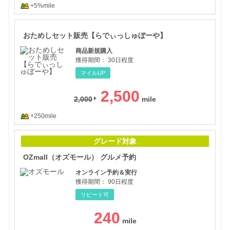
+5%mile
おた
おためしセット販売【らでぃっしゅぼーや】
商品新規購入
獲得期間：
30日程度
マイルUP
2,500
2,000
+250mile
OZ
グレード対象
OZmall（オズモール） グルメ予約
オンライン予約＆実行
獲得期間：
90日程度
リピート可
240