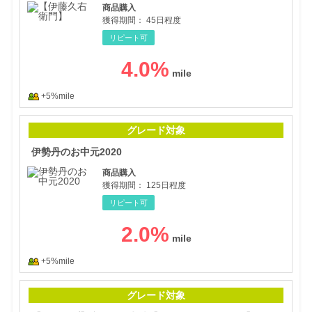
商品購入
獲得期間：
45日程度
リピート可
4.0
%
+5%mile
伊勢
グレード対象
伊勢丹のお中元2020
商品購入
獲得期間：
125日程度
リピート可
2.0
%
+5%mile
【シ
グレード対象