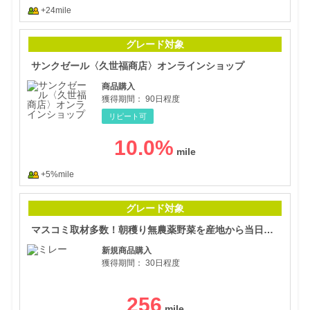
+24mile
サン
グレード対象
サンクゼール〈久世福商店〉オンラインショップ
商品購入
獲得期間：
90日程度
リピート可
10.0
%
+5%mile
マス
グレード対象
マスコミ取材多数！朝穫り無農薬野菜を産地から当日発送【無農薬野菜ミレー】
新規商品購入
獲得期間：
30日程度
256