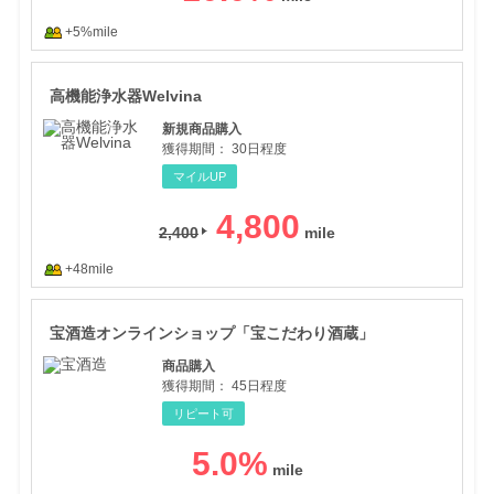
+5%mile
高機
高機能浄水器Welvina
新規商品購入
獲得期間：
30日程度
マイルUP
4,800
2,400
+48mile
宝酒
宝酒造オンラインショップ「宝こだわり酒蔵」
商品購入
獲得期間：
45日程度
リピート可
5.0
%