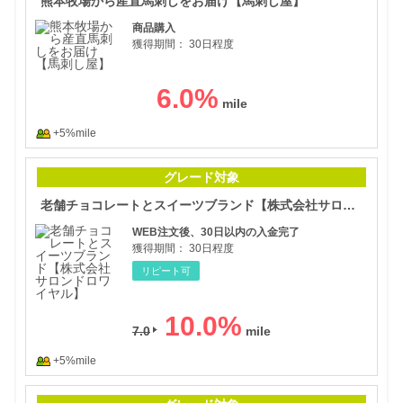
熊本牧場から産直馬刺しをお届け【馬刺し屋】
商品購入
獲得期間：
30日程度
6.0
%
+5%mile
老舗
グレード対象
老舗チョコレートとスイーツブランド【株式会社サロンドロワイヤル】
WEB注文後、30日以内の入金完了
獲得期間：
30日程度
リピート可
10.0
%
7.0
+5%mile
テレ