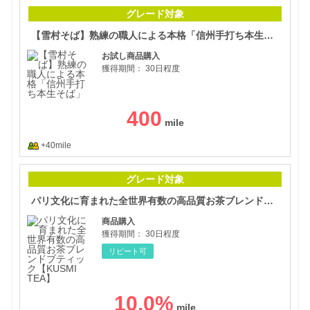
【雪
グレード対象
【雪村そば】熟練の職人による本格「信州手打ち本生そば」
お試し商品購入
獲得期間：
30日程度
400
+40mile
パリ
グレード対象
パリ文化に育まれた全世界有数の高品質お茶ブレンドブティック【KUSMI TEA】
商品購入
獲得期間：
30日程度
リピート可
10.0
%