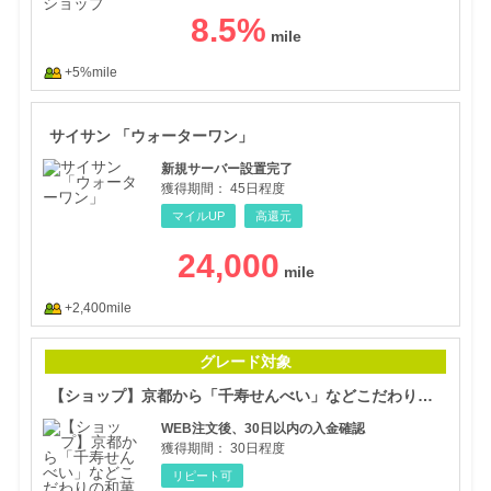
8.5
%
+5%mile
サイ
サイサン 「ウォーターワン」
新規サーバー設置完了
獲得期間：
45日程度
マイルUP
高還元
24,000
+2,400mile
【シ
グレード対象
【ショップ】京都から「千寿せんべい」などこだわりの和菓子をお届け【鼓月オンラインストア】
WEB注文後、30日以内の入金確認
獲得期間：
30日程度
リピート可