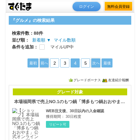
ログイン
無料会員登録
『グルメ』の検索結果
検索件数：88件
並び順：
新着順 ▼
マイル数順
条件を追加：
マイルUP中
2
3
4
5
最初
前へ
次へ
最後
グレードボーナス
友達紹介報酬
本場
グレード対象
本場福岡県で売上NO.1のもつ鍋「博多もつ鍋おおやま」公式オンラインショップ
WEB注文後、30日以内の入金確認
獲得期間：
30日程度
リピート可