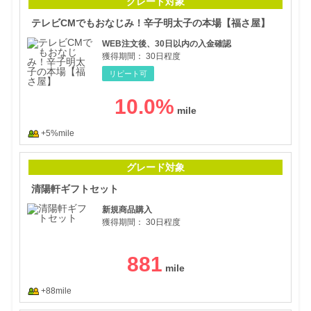
グレード対象
テレビCMでもおなじみ！辛子明太子の本場【福さ屋】
WEB注文後、30日以内の入金確認
獲得期間：
30日程度
リピート可
10.0
%
+5%mile
清陽
グレード対象
清陽軒ギフトセット
新規商品購入
獲得期間：
30日程度
881
+88mile