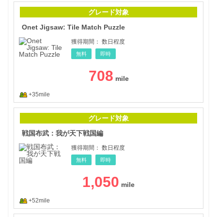
Onet
グレード対象
Onet Jigsaw: Tile Match Puzzle
獲得期間：
数日程度
無料
即時
708
+35mile
戦国
グレード対象
戦国布武：我が天下戦国編
獲得期間：
数日程度
無料
即時
1,050
+52mile
バー