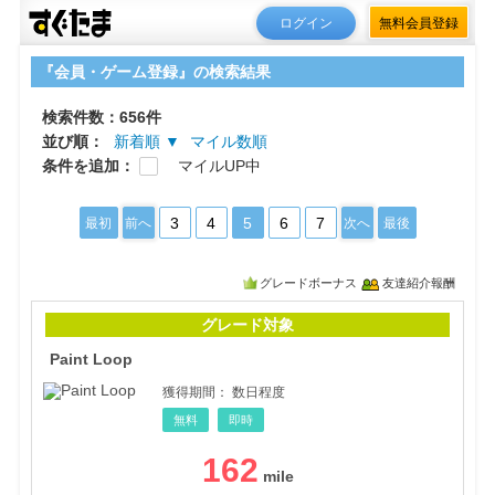
ログイン
無料会員登録
『会員・ゲーム登録』の検索結果
検索件数：656件
並び順：
新着順 ▼
マイル数順
条件を追加：
マイルUP中
3
4
5
6
7
最初
前へ
次へ
最後
グレードボーナス
友達紹介報酬
Pain
グレード対象
Paint Loop
獲得期間：
数日程度
無料
即時
162