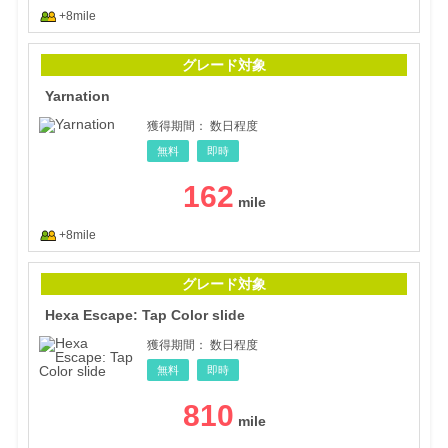
+8mile
Yarn
グレード対象
Yarnation
獲得期間：
数日程度
無料
即時
162
+8mile
Hexa
グレード対象
Hexa Escape: Tap Color slide
獲得期間：
数日程度
無料
即時
810