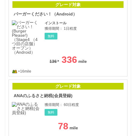
グレード対象
バーガーください！（Android）
インストール
獲得期間：
1日程度
無料
336
136
+16mile
AN
グレード対象
ANAのふるさと納税(会員登録)
獲得期間：
60日程度
無料
78