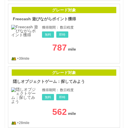
Fr
グレード対象
Freecash 遊びながらポイント獲得
獲得期間：
数日程度
無料
即時
787
+39mile
隠し
グレード対象
隠しオブジェクトゲーム：探してみよう
獲得期間：
数日程度
無料
即時
562
+28mile