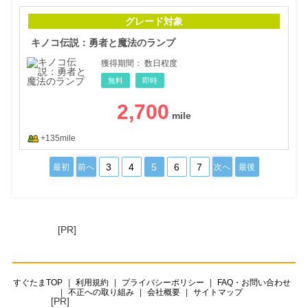
キノ
グレード対象
キノコ伝説：勇者と魔法のランプ
獲得期間：
数日程度
無料
即時
2,700
+135mile
3
4
5
6
7
最初
前へ
次へ
最後
[PR]
すぐたまTOP
利用規約
プライバシーポリシー
FAQ・お問い合わせ
不正への取り組み
会社概要
サイトマップ
[PR]