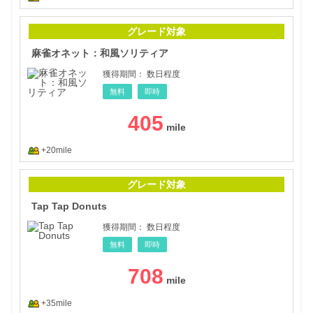
麻雀
グレード対象
麻雀オネット：和風ソリティア
獲得期間：
数日程度
無料
即時
405
+20mile
Tap 
グレード対象
Tap Tap Donuts
獲得期間：
数日程度
無料
即時
708
+35mile