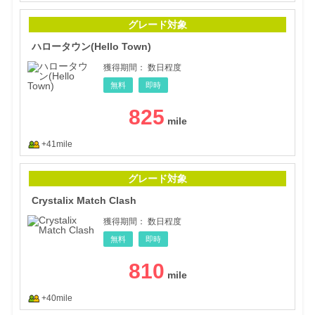
ハロー
グレード対象
ハロータウン(Hello Town)
獲得期間：
数日程度
無料
即時
825
+41mile
Crys
グレード対象
Crystalix Match Clash
獲得期間：
数日程度
無料
即時
810
+40mile