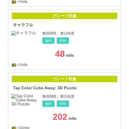
+7mile
キャ
グレード対象
キャラフル
獲得期間：
数日程度
無料
即時
48
+2mile
Tap 
グレード対象
Tap Color Cube Away: 3D Puzzle
獲得期間：
数日程度
無料
即時
202
+10mile