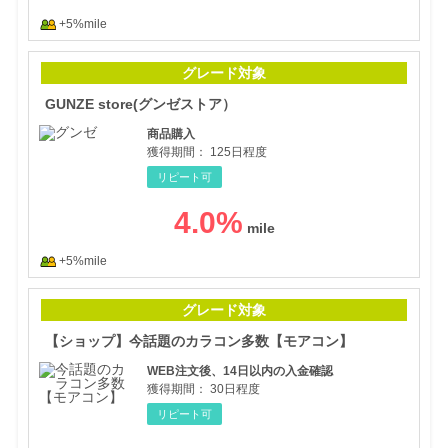
+5%mile
GU
グレード対象
GUNZE store(グンゼストア）
商品購入
獲得期間：
125日程度
リピート可
4.0
%
+5%mile
【シ
グレード対象
【ショップ】今話題のカラコン多数【モアコン】
WEB注文後、14日以内の入金確認
獲得期間：
30日程度
リピート可