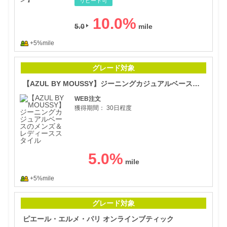
リピート可
10.0
%
5.0
+5%mile
【A
グレード対象
【AZUL BY MOUSSY】ジーニングカジュアルベースのメンズ＆レディーススタイル
WEB注文
獲得期間：
30日程度
5.0
%
+5%mile
ピエ
グレード対象
ピエール・エルメ・パリ オンラインブティック