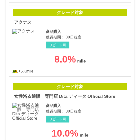
アク
グレード対象
アクナス
商品購入
獲得期間：
30日程度
リピート可
8.0
%
+5%mile
女性浴
グレード対象
女性浴衣通販 専門店 Dita ディータ Official Store
商品購入
獲得期間：
30日程度
リピート可
10.0
%