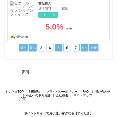
商品購入
獲得期間：
45日程度
リピート可
5.0
%
+5%mile
3
4
5
6
7
最初
前へ
次へ
最後
[PR]
すぐたまTOP
利用規約
プライバシーポリシー
FAQ・お問い合わせ
不正への取り組み
会社概要
サイトマップ
[PR]
ポイントサイトでお小遣い稼ぎなら【すぐたま】