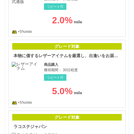
リピート可
2.0
%
+5%mile
本物
グレード対象
本物に価するレザーアイテムを厳選し、出逢いをお届けするセレクトショップ
商品購入
獲得期間：
30日程度
リピート可
5.0
%
+5%mile
ラコ
グレード対象
ラコステジャパン