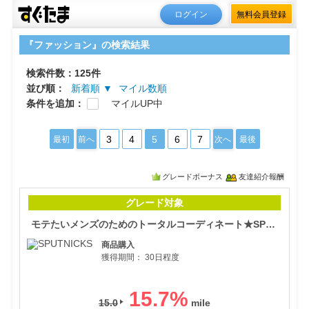
ログイン
無料会員登録
『ファッション』の検索結果
検索件数：125件
並び順：
新着順 ▼
マイル数順
条件を追加：
マイルUP中
3
4
5
6
7
最初
前へ
次へ
最後
グレードボーナス
友達紹介報酬
モテ
グレード対象
モテたいメンズのためのトータルコーディネート★SPUTNICKS★（スプートニクス）
商品購入
獲得期間：
30日程度
15.7
%
15.0