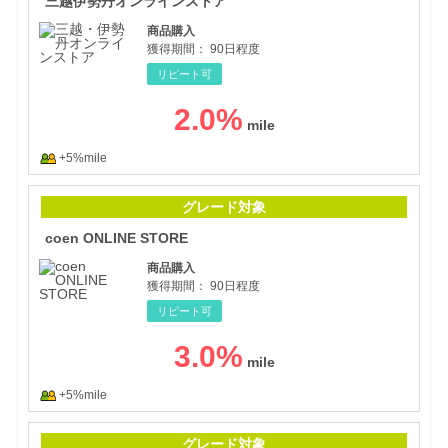
三越伊勢丹オンラインストア
商品購入
獲得期間：
90日程度
リピート可
2.0
%
+5%mile
coe
グレード対象
coen ONLINE STORE
商品購入
獲得期間：
90日程度
リピート可
3.0
%
+5%mile
【シ
グレード対象