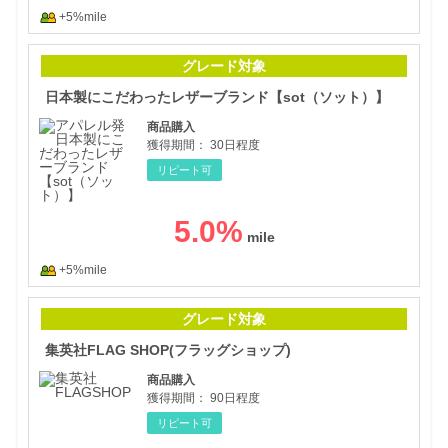
+5%mile
日本
グレード対象
日本製にこだわったレザーブランド【sot（ソット）】
商品購入
獲得期間：
30日程度
リピート可
5.0
%
+5%mile
集英
グレード対象
集英社FLAG SHOP(フラッグショップ)
商品購入
獲得期間：
90日程度
リピート可