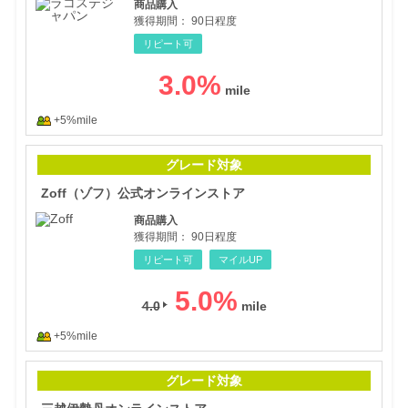
商品購入
獲得期間：
90日程度
リピート可
3.0
%
+5%mile
Zo
グレード対象
Zoff（ゾフ）公式オンラインストア
商品購入
獲得期間：
90日程度
リピート可
マイルUP
5.0
%
4.0
+5%mile
三越
グレード対象