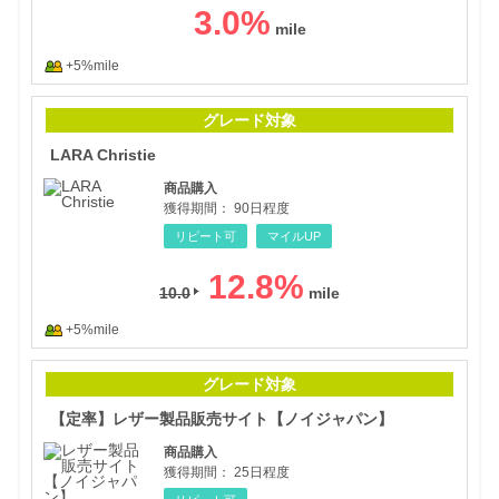
3.0
%
+5%mile
LARA
グレード対象
LARA Christie
商品購入
獲得期間：
90日程度
リピート可
マイルUP
12.8
%
10.0
+5%mile
【定
グレード対象
【定率】レザー製品販売サイト【ノイジャパン】
商品購入
獲得期間：
25日程度