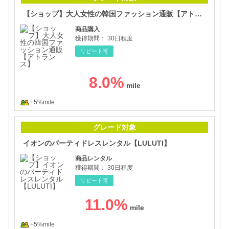
【ショップ】大人女性の韓国ファッション通販【アトランス】
商品購入
獲得期間：
30日程度
リピート可
8.0
%
+5%mile
イオ
グレード対象
イオンのパーティドレスレンタル【LULUTI】
商品レンタル
獲得期間：
30日程度
リピート可
11.0
%
+5%mile