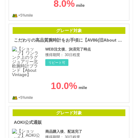
8.0
%
+5%mile
こだ
グレード対象
こだわりの高品質腕時計をお手頃に【AV86(旧About Vintage) 】
WEB注文後、決済完了時点
獲得期間：
30日程度
リピート可
10.0
%
+5%mile
AO
グレード対象
AOKI公式通販
商品購入後、配送完了
獲得期間：
30日程度